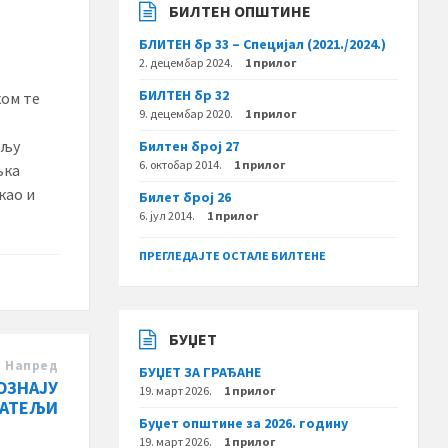
БИЛТЕН ОПШТИНЕ
БЛИТЕН бр 33 – Специјал (2021./2024.)
2. децембар 2024.
1 прилог
БИЛТЕН бр 32
ком те
9. децембар 2020.
1 прилог
ељу
Билтен број 27
6. октобар 2014.
1 прилог
љка
као и
Билет број 26
6. јул 2014.
1 прилог
ПРЕГЛЕДАЈТЕ ОСТАЛЕ БИЛТЕНЕ
БУЏЕТ
Напред
БУЏЕТ ЗА ГРАЂАНЕ
ОЗНАЈУ
19. март 2026.
1 прилог
ЈАТЕЉИ
Буџет општине за 2026. годину
19. март 2026.
1 прилог