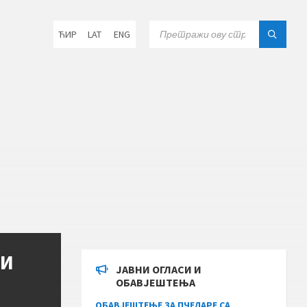
Choose
SEARCH:
ЋИР
LAT
ENG
language:
НИ
ЈАВНИ ОГЛАСИ И
ОБАВЈЕШТЕЊА
ОБАВЈЕШТЕЊЕ ЗА ПЧЕЛАРЕ СА