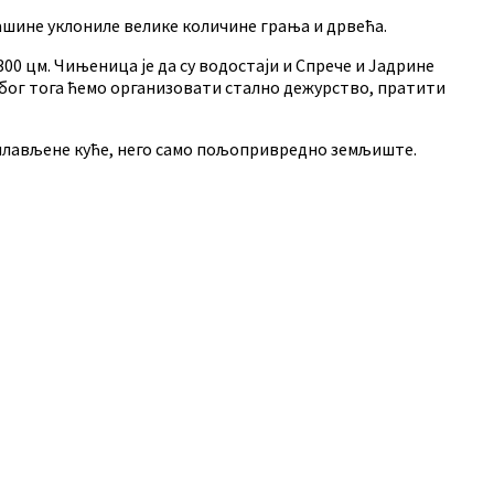
ашине уклониле велике количине грања и дрвећа.
300 цм. Чињеница је да су водостаји и Спрече и Јадрине
 Због тога ћемо организовати стално дежурство, пратити
поплављене куће, него само пољопривредно земљиште.