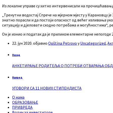
Из локалне управе су хитно интервенисали на прочишћавању 
„Тренутни водостај Спрече на мјерном мјесту у Карановцу је 
знатно порасли и да постоји опасност од већег изливања ук
ситуацију и дјеловати сходно потребама и могућностима“, р
Он је изнио и податак да је приликом елементарне непогоде 
22. јун 2020.
објавио
Opština Petrovo
у
Uncategorized
,
Ак
Назад
АНКЕТИРАЊЕ РОДИТЕЉА О ПОТРЕБИ ОТВАРАЊА ОБ
Напред
УГОВОРИ СА 11 НОВИХ СТИПЕНДИСТА
О нама
ОБРАЗОВАЊЕ
ПРИВРЕДА
Водич за инвеститоре