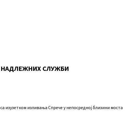
О НАДЛЕЖНИХ СЛУЖБИ
а, са изузетком изливања Спрече у непосредној близини моста