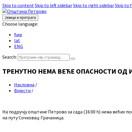
Skip to content
Skip to left sidebar
Skip to right sidebar
Skip to 
Језици и претрага
Choose language:
ћир
lat
ENG
Search:
ТРЕНУТНО НЕМА ВЕЋЕ ОПАСНОСТИ ОД
Насловна
/
Вијести
/
На подручју општине Петрово за сада (16:00 h) нема већих п
на путу Сочковац-Грачаница.