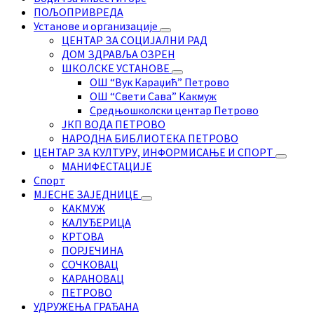
ПОЉОПРИВРЕДА
Установе и организације
ЦЕНТАР ЗА СОЦИЈАЛНИ РАД
ДОМ ЗДРАВЉА ОЗРЕН
ШКОЛСКЕ УСТАНОВЕ
ОШ “Вук Караџић” Петрово
ОШ “Свети Сава” Какмуж
Средњошколски центар Петрово
ЈКП ВОДА ПЕТРОВО
НАРОДНА БИБЛИОТЕКА ПЕТРОВО
ЦЕНТАР ЗА КУЛТУРУ, ИНФОРМИСАЊЕ И СПОРТ
МАНИФЕСТАЦИЈЕ
Спорт
МЈЕСНЕ ЗАЈЕДНИЦЕ
КАКМУЖ
КАЛУЂЕРИЦА
КРТОВА
ПОРЈЕЧИНА
СОЧКОВАЦ
КАРАНОВАЦ
ПЕТРОВО
УДРУЖЕЊА ГРАЂАНА