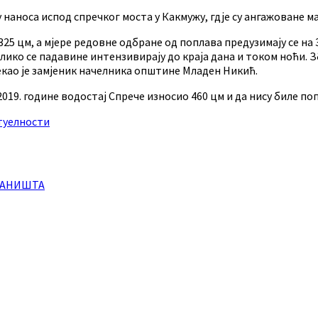
наноса испод спречког моста у Какмужу, гдје су ангажоване м
325 цм, а мјере редовне одбране од поплава предузимају се на 
олико се падавине интензивирају до краја дана и током ноћи.
екао је замјеник начелника општине Младен Никић.
2019. године водостај Спрече износио 460 цм и да нису биле 
туелности
ДАНИШТА