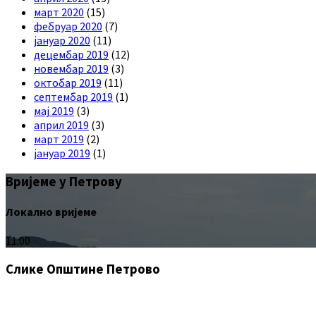
март 2020
(15)
фебруар 2020
(7)
јануар 2020
(11)
децембар 2019
(12)
новембар 2019
(3)
октобар 2019
(11)
септембар 2019
(1)
мај 2019
(3)
април 2019
(3)
март 2019
(2)
јануар 2019
(1)
Вријеме у Петрову
Локално вријеме
11:00
Слике Општине Петрово