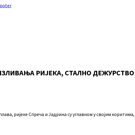
footer
 ИЗЛИВАЊА РИЈЕКА, СТАЛНО ДЕЖУРСТВ
оплава, ријеке Спреча и Јадрина су углавном у својим коритим