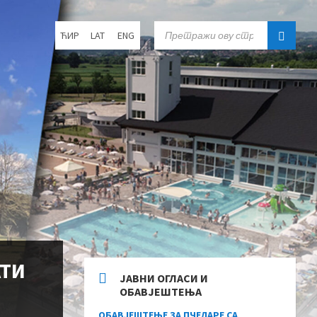
Choose
SEARCH:
ЋИР
LAT
ENG
language:
АТИ
ЈАВНИ ОГЛАСИ И
ОБАВЈЕШТЕЊА
ОБАВЈЕШТЕЊЕ ЗА ПЧЕЛАРЕ СА