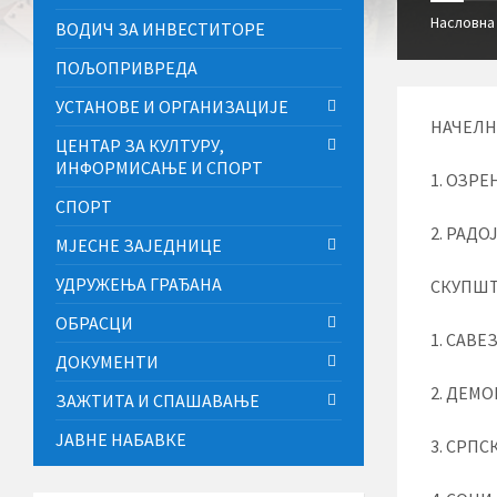
Насловна
ВОДИЧ ЗА ИНВЕСТИТОРЕ
ПОЉОПРИВРЕДА
УСТАНОВЕ И ОРГАНИЗАЦИЈЕ
НАЧЕЛН
ЦЕНТАР ЗА КУЛТУРУ,
ИНФОРМИСАЊЕ И СПОРТ
1. ОЗРЕ
СПОРТ
2. РАДО
МЈЕСНЕ ЗАЈЕДНИЦЕ
УДРУЖЕЊА ГРАЂАНА
СКУПШТ
ОБРАСЦИ
1. САВЕ
ДОКУМЕНТИ
2. ДЕМО
ЗАЖТИТА И СПАШАВАЊЕ
ЈАВНЕ НАБАВКЕ
3. СРПС