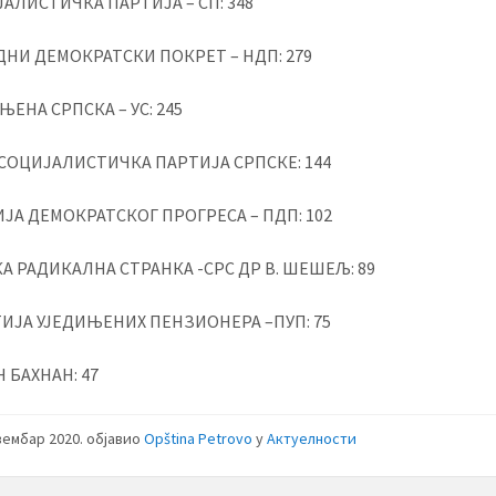
ЈАЛИСТИЧКА ПАРТИЈА – СП: 348
ОДНИ ДЕМОКРАТСКИ ПОКРЕТ – НДП: 279
ИЊЕНА СРПСКА – УС: 245
– СОЦИЈАЛИСТИЧКА ПАРТИЈА СРПСКЕ: 144
ИЈА ДЕМОКРАТСКОГ ПРОГРЕСА – ПДП: 102
КА РАДИКАЛНА СТРАНКА -СРС ДР В. ШЕШЕЉ: 89
РТИЈА УЈЕДИЊЕНИХ ПЕНЗИОНЕРА –ПУП: 75
АН БАХНАН: 47
вембар 2020.
објавио
Opština Petrovo
у
Актуелности