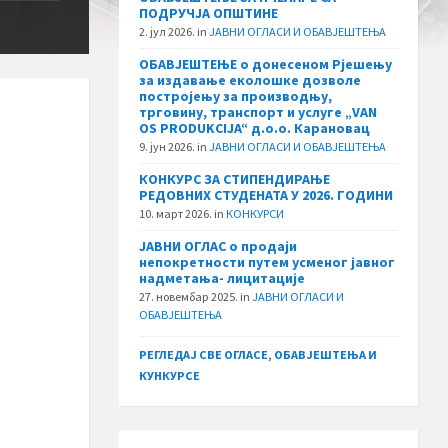
ПОДРУЧЈА ОПШТИНЕ
2. јул 2026.
in
ЈАВНИ ОГЛАСИ И ОБАВЈЕШТЕЊА
ОБАВЈЕШТЕЊЕ о донесеном Рјешењу
за издавање еколошке дозволе
постројењу за производњу,
трговину, транспорт и услуге „VAN
OS PRODUKCIJA“ д.о.о. Карановац
9. јун 2026.
in
ЈАВНИ ОГЛАСИ И ОБАВЈЕШТЕЊА
КОНКУРС ЗА СТИПЕНДИРАЊЕ
РЕДОВНИХ СТУДЕНАТА У 2026. ГОДИНИ
10. март 2026.
in
КОНКУРСИ
ЈАВНИ ОГЛАС о продаји
непокретности путем усменог јавног
надметања- лицитације
27. новембар 2025.
in
ЈАВНИ ОГЛАСИ И
ОБАВЈЕШТЕЊА
РЕГЛЕДАЈ СВЕ ОГЛАСЕ, ОБАВЈЕШТЕЊА И
КУНКУРСЕ