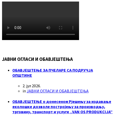
ЈАВНИ ОГЛАСИ И ОБАВЈЕШТЕЊА
ОБАВЈЕШТЕЊЕ ЗА ПЧЕЛАРЕ СА ПОДРУЧЈА
ОПШТИНЕ
2. јул 2026.
in
ЈАВНИ ОГЛАСИ И ОБАВЈЕШТЕЊА
ОБАВЈЕШТЕЊЕ о донесеном Рјешењу за издавање
еколошке дозволе постројењу за производњу,
трговину, транспорт и услуге „VAN OS PRODUKCIJA“