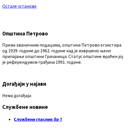
Остале установе
Општина Петрово
Према званичним подацима, општина Петрово егзистира
од 1929. године до 1962. године кад је извршено њено
припајање општини Грачаница. Статус општине враћен јој
је референдумом грађана 1991. године.
Догађаји у најави
Нема догађаја
Службене новине
Службени гласник бр 7