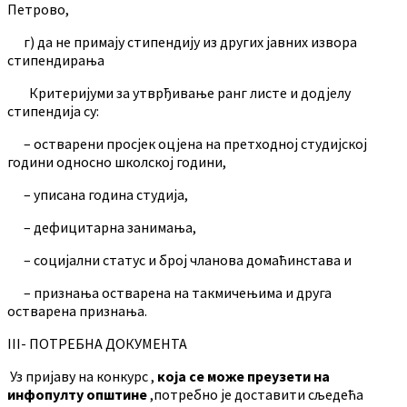
Петрово,
г) да не примају стипендију из других јавних извора
стипендирања
Критеријуми за утврђивање ранг листе и додјелу
стипендија су:
– остварени просјек оцјена на претходној студијској
години односно школској години,
– уписана година студија,
– дефицитарна занимања,
– социјални статус и број чланова домаћинстава и
– признања остварена на такмичењима и друга
остварена признања.
III- ПОТРЕБНА ДОКУМЕНТА
Уз пријаву на конкурс ,
која се може преузети на
инфопулту општине
,потребно је доставити сљедећа