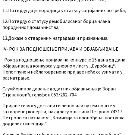
11.Потврду да је породица у статусу социјалних потреба,
12.Потврду о статусу демобилисаног борца члана
породичног домаћинства,
13.Доказе о ствареним наградама и признањима.
IV- РОК ЗА ПОДНОШЕЊЕ ПРИЈАВА И ОБЈАВЉИВАЊЕ
Рок за подношење пријава на конкурс је 15 дана од дана
објављивања конкурса у дневном листу
„
Еуроблиц
“.
Непотпуне и неблаговремене пријаве неће се узимати у
разматрање.
Службеник за давање додатних објашњења је Зоран
Стјепановић,телефон 053/262-704.
Пријаве се могу доставити лично или путем поште у
затвореној коверти, на адресу општина Петрово 74317
Петрово са назнаком: „Комисија за провођење поступка
додјеле стипендија“.
Конкурс ће бити објављен у дневном листу „Еуроблиц“,