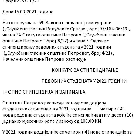
Број: 02 -67- 1 /21
Дана:15.03 .2021. године
На основу члана 59 .Закона о локалној самоуправи
(„Службени гласник Републике Српске“, број:97/16 и 36/19),
члана 74. Статута општине Петрово („Службени гласник
општине Петрово“, број: 8/17) и члана 5. Одлуке о
стипендирању редовних студената у 2021. години
(„Службени гласник општине Петрово“, број:4/21) ,
Начелник општине Петрово расписује
КОНКУРС ЗА СТИПЕНДИРАЊЕ
РЕДОВНИХ СТУДЕНАТА У 2021. ГОДИНИ
I – ОПИС СТИПЕНДИЈА И ЗАНИМАЊА
Општина Петрово расписује конкурс за додјелу
студентских стипендија у 2021. години за четири ( 4 )
нова редовна студената које ће се исплаћивати у десет (10)
једнаких мјесечних рата у износу од 100,00 КМ.
У 2021. години додијелиће се четири ( 4 ) нове стипендије за