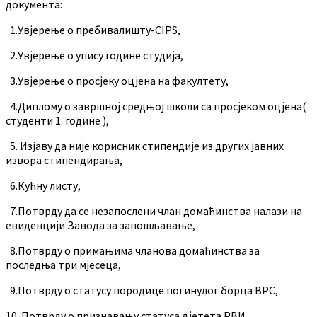
документа:
1.Увјерење о пребивалишту-CIPS,
2.Увјерење о упису године студија,
3.Увјерење о просјеку оцјена на факултету,
4.Диплому о завршној средњој школи са просјеком оцјена(
студенти 1. године ),
5. Изјаву да није корисник стипендије из других јавних
извора стипендирања,
6.Кућну листу,
7.Потврду да се незапослени члан домаћинства налази на
евиденцији Завода за запошљавање,
8.Потврду о примањима чланова домаћинства за
последња три мјесеца,
9.Потврду о статусу породице погинулог борца ВРС,
10. Потврду о признавању статуса дјетета РВИ,