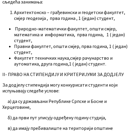
сљедећа занимања:
Архитектонско – грађевински и геодетски факултет,
смјер геодезија , прва година , 1 (један) студент,
Природно-математички факултет, општи смјер,
математика и информатика, прва година, 1 ( један)
студент,
Правни факултет, општи смјер, прва година, 1 ( један)
студент,
Факултет техничких наука,смјер рачунарство и
аутоматика, друга година,1 ( један) студент.
II- ПРАВО НА СТИПЕНДИЈУ И КРИТЕРИЈУМИ ЗА ДОДЈЕЛУ
За додјелу стипендија могу конкурисати студенти који
испуњавају следеће услове:
а) да су држављани Републике Српске и Босне и
Херцеговине,
б) да први пут уписују одређену годину студија,
в) да имају пребивалиште на територији општине