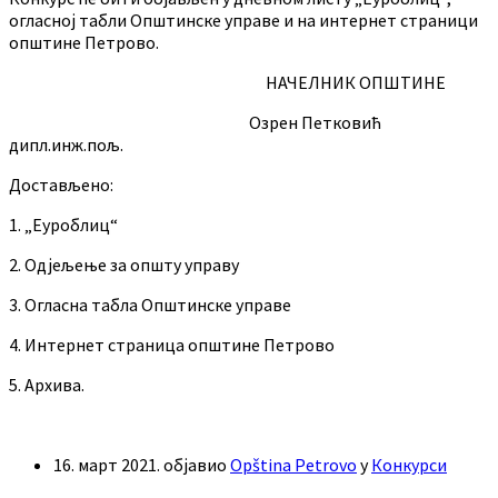
огласној табли Општинске управе и на интернет страници
општине Петрово.
НАЧЕЛНИК ОПШТИНЕ
Озрен Петковић
дипл.инж.пољ.
Достављено:
1. „Еуроблиц“
2. Одјељење за општу управу
3. Огласна табла Општинске управе
4. Интернет страница општине Петрово
5. Архива.
16. март 2021.
објавио
Opština Petrovo
у
Конкурси