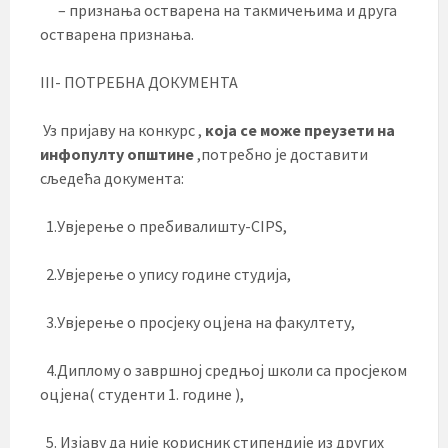
– признања остварена на такмичењима и друга
остварена признања.
III- ПОТРЕБНА ДОКУМЕНТА
Уз пријаву на конкурс ,
која се може преузети на
инфопулту општине
,потребно је доставити
сљедећа документа:
1.Увјерење о пребивалишту-CIPS,
2.Увјерење о упису године студија,
3.Увјерење о просјеку оцјена на факултету,
4.Диплому о завршној средњој школи са просјеком
оцјена( студенти 1. године ),
5. Изјаву да није корисник стипендије из других