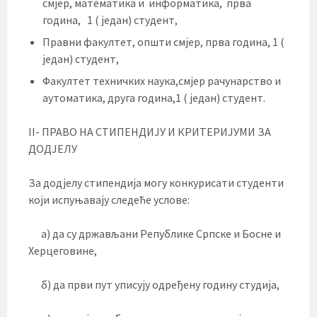
смјер, математика и информатика, прва
година, 1 ( један) студент,
Правни факултет, општи смјер, прва година, 1 (
један) студент,
Факултет техничких наука,смјер рачунарство и
аутоматика, друга година,1 ( један) студент.
II- ПРАВО НА СТИПЕНДИЈУ И КРИТЕРИЈУМИ ЗА
ДОДЈЕЛУ
За додјелу стипендија могу конкурисати студенти
који испуњавају следеће услове:
а) да су држављани Републике Српске и Босне и
Херцеговине,
б) да први пут уписују одређену годину студија,