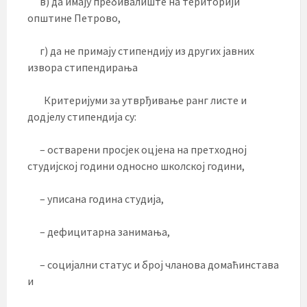
в) да имају пребивалиште на територији
општине Петрово,
г) да не примају стипендију из других јавних
извора стипендирања
Критеријуми за утврђивање ранг листе и
додјелу стипендија су:
– остварени просјек оцјена на претходној
студијској години односно школској години,
– уписана година студија,
– дефицитарна занимања,
– социјални статус и број чланова домаћинстава
и