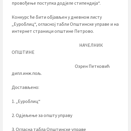
провођење поступка додјеле стипендија“.
Конкурс ће бити објављен у дневном листу
„Еуроблиц“, огласној табли Општинске управе и на
интернет страници општине Петрово.
НАЧЕЛНИК
ОПШТИНЕ
Озрен Петковић
дипл.инж.пољ.
Достављено:
1. „Еуроблиц“
2. Одјељење за општу управу
3. Огласна табла Општинске управе