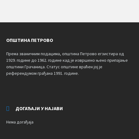
ОПШТИНА ПЕТРОВО
Према званичним подацима, општина Петрово егзистира од
1929. године до 1962. године кад је извршено њено припајање
општини Грачаница. Статус општине враћен јој је
референдумом грађана 1991. године.
ДОГАЂАЈИ У НАЈАВИ
Нема догађаја