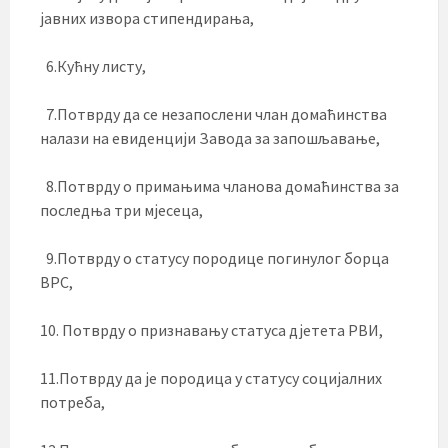
јавних извора стипендирања,
6.Кућну листу,
7.Потврду да се незапослени члан домаћинства
налази на евиденцији Завода за запошљавање,
8.Потврду о примањима чланова домаћинства за
последња три мјесеца,
9.Потврду о статусу породице погинулог борца
ВРС,
10. Потврду о признавању статуса дјетета РВИ,
11.Потврду да је породица у статусу социјалних
потреба,