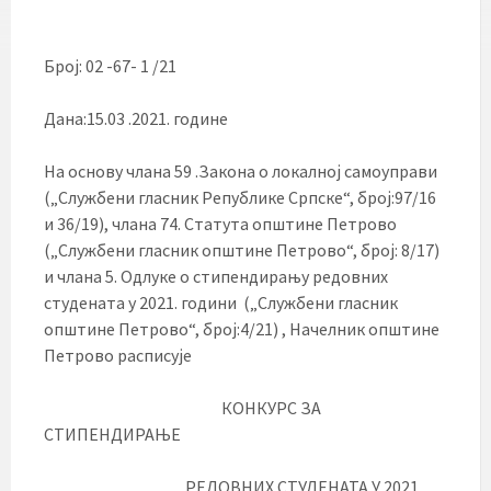
Број: 02 -67- 1 /21
Дана:15.03 .2021. године
На основу члана 59 .Закона о локалној самоуправи
(„Службени гласник Републике Српске“, број:97/16
и 36/19), члана 74. Статута општине Петрово
(„Службени гласник општине Петрово“, број: 8/17)
и члана 5. Одлуке о стипендирању редовних
студената у 2021. години („Службени гласник
општине Петрово“, број:4/21) , Начелник општине
Петрово расписује
КОНКУРС ЗА
СТИПЕНДИРАЊЕ
РЕДОВНИХ СТУДЕНАТА У 2021.