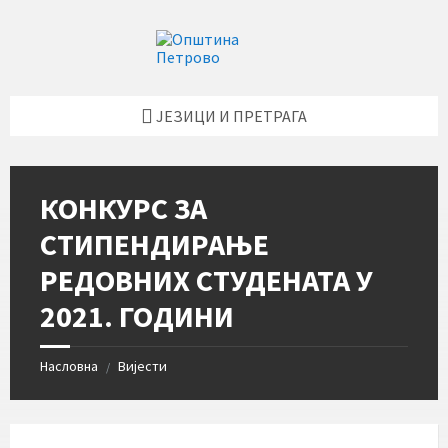
Skip
Skip
Skip
Skip
to
to
to
to
content
left
right
footer
sidebar
sidebar
ЈЕЗИЦИ И ПРЕТРАГА
КОНКУРС ЗА
СТИПЕНДИРАЊЕ
РЕДОВНИХ СТУДЕНАТА У
2021. ГОДИНИ
Насловна
Вијести
/