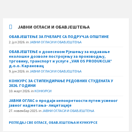
ЈАВНИ ОГЛАСИ И ОБАВЈЕШТЕЊА
ОБАВЈЕШТЕЊЕ ЗА ПЧЕЛАРЕ СА ПОДРУЧЈА ОПШТИНЕ
2. јул 2026.
in
ЈАВНИ ОГЛАСИ И ОБАВЈЕШТЕЊА
ОБАВЈЕШТЕЊЕ о донесеном Рјешењу за издавање
еколошке дозволе постројењу за производњу,
трговину, транспорт и услуге „VAN OS PRODUKCIJA“
д.о.о. Карановац
9. јун 2026.
in
ЈАВНИ ОГЛАСИ И ОБАВЈЕШТЕЊА
КОНКУРС ЗА СТИПЕНДИРАЊЕ РЕДОВНИХ СТУДЕНАТА У
2026. ГОДИНИ
10. март 2026.
in
КОНКУРСИ
ЈАВНИ ОГЛАС о продаји непокретности путем усменог
јавног надметања- лицитације
27. новембар 2025.
in
ЈАВНИ ОГЛАСИ И ОБАВЈЕШТЕЊА
РЕГЛЕДАЈ СВЕ ОГЛАСЕ, ОБАВЈЕШТЕЊА И КУНКУРСЕ