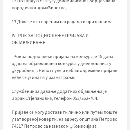
12.Потврду о статусу демобилисаног борца члана
породичног домаћинства,
13.Доказе о ствареним наградама и признањима.
IV- РОК ЗА ПОДНОШЕЊЕ ПРИЈАВА И
ОБЈАВЉИВАЊЕ
Рок за подношење пријава на конкурс је 15 дана
од дана објављивања конкурса у дневном листу
„
Еуроблиц
“.
Непотпуне и неблаговремене пријаве
неће се узимати у разматрање.
Службеник за давање додатних објашњења је
Зоран Стјепановић,телефон 053/262-704.
Пријаве се могу доставити лично или путем поште
у затвореној коверти, на адресу општина Петрово
74317 Петрово са назнаком: „Комисија за