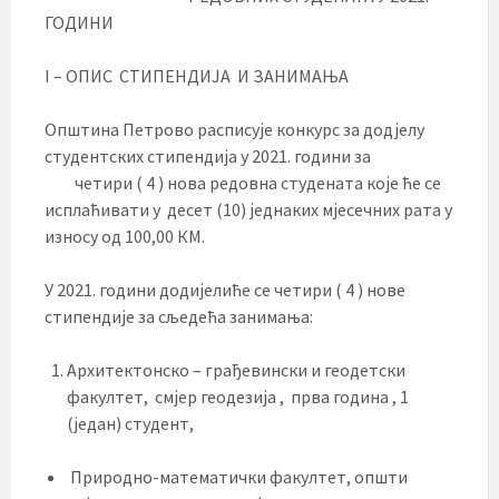
ГОДИНИ
I – ОПИС СТИПЕНДИЈА И ЗАНИМАЊА
Општина Петрово расписује конкурс за додјелу
студентских стипендија у 2021. години за
четири ( 4 ) нова редовна студената које ће се
исплаћивати у десет (10) једнаких мјесечних рата у
износу од 100,00 КМ.
У 2021. години додијелиће се четири ( 4 ) нове
стипендије за сљедећа занимања:
Архитектонско – грађевински и геодетски
факултет, смјер геодезија , прва година , 1
(један) студент,
Природно-математички факултет, општи