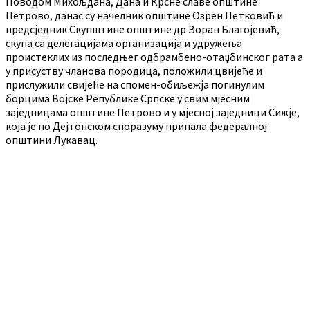
Поводом Михољдана, Дана и Крсне славе општине
Петрово, данас су начелник општине Озрен Петковић и
предсједник Скупштине општине др Зоран Благојевић,
скупа са делегацијама организација и удружења
проистеклих из последњег одбрамбено-отаџбинског рата а
у присуству чланова породица, положили цвијеће и
прислужили свијеће на спомен-обиљежја погинулим
борцима Војске Републике Српске у свим мјесним
заједницама општине Петрово и у мјесној заједници Сижје,
која је по Дејтонском споразуму припала федералној
општини Лукавац.