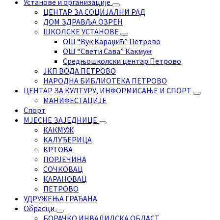
Установе и организације
ЦЕНТАР ЗА СОЦИЈАЛНИ РАД
ДОМ ЗДРАВЉА ОЗРЕН
ШКОЛСКЕ УСТАНОВЕ
ОШ “Вук Караџић” Петрово
ОШ “Свети Сава” Какмуж
Средњошколски центар Петрово
ЈКП ВОДА ПЕТРОВО
НАРОДНА БИБЛИОТЕКА ПЕТРОВО
ЦЕНТАР ЗА КУЛТУРУ, ИНФОРМИСАЊЕ И СПОРТ
МАНИФЕСТАЦИЈЕ
Спорт
МЈЕСНЕ ЗАЈЕДНИЦЕ
КАКМУЖ
КАЛУЂЕРИЦА
КРТОВА
ПОРЈЕЧИНА
СОЧКОВАЦ
КАРАНОВАЦ
ПЕТРОВО
УДРУЖЕЊА ГРАЂАНА
Обрасци
БОРАЧКО ИНВАЛИДСКА ОБЛАСТ