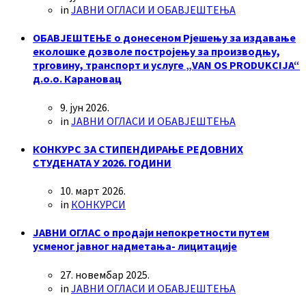
in
ЈАВНИ ОГЛАСИ И ОБАВЈЕШТЕЊА
ОБАВЈЕШТЕЊЕ о донесеном Рјешењу за издавање
еколошке дозволе постројењу за производњу,
трговину, транспорт и услуге „VAN OS PRODUKCIJA“
д.о.о. Карановац
9. јун 2026.
in
ЈАВНИ ОГЛАСИ И ОБАВЈЕШТЕЊА
КОНКУРС ЗА СТИПЕНДИРАЊЕ РЕДОВНИХ
СТУДЕНАТА У 2026. ГОДИНИ
10. март 2026.
in
КОНКУРСИ
ЈАВНИ ОГЛАС о продаји непокретности путем
усменог јавног надметања- лицитације
27. новембар 2025.
in
ЈАВНИ ОГЛАСИ И ОБАВЈЕШТЕЊА