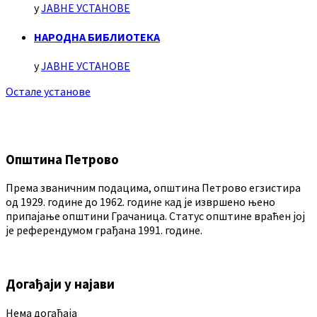
у
ЈАВНЕ УСТАНОВЕ
НАРОДНА БИБЛИОТЕКА
у
ЈАВНЕ УСТАНОВЕ
Остале установе
Општина Петрово
Према званичним подацима, општина Петрово егзистира
од 1929. године до 1962. године кад је извршено њено
припајање општини Грачаница. Статус општине враћен јој
је референдумом грађана 1991. године.
Догађаји у најави
Нема догађаја