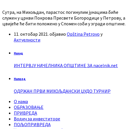
Сутра, на Михољдан, парастос погинулим јунацима биће
служен у цркви Покрова Пресвете Богородице у Петрову, а
цвијеће ће бити положено у Спомен соби у згради општине.
11. октобар 2021.
објавио
Opština Petrovo
у
Актуелности
Назад
ИНТЕРВЈУ НАЧЕЛНИКА ОПШТИНЕ ЗА nacelnik.net
Напред
ОДРЖАН ПРВИ МИХОЉДАНСКИ ЏУДО ТУРНИР
О нама
ОБРАЗОВАЊЕ
ПРИВРЕДА
Водич за инвеститоре
ПОЉОПРИВРЕДА