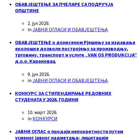
ОБАВЈЕШТЕЊЕ ЗА ПЧЕЛАРЕ СА ПОДРУЧЈА
ОПШТИНЕ
2. јул 2026.
in
ЈАВНИ ОГЛАСИ И ОБАВЈЕШТЕЊА
ОБАВЈЕШТЕЊЕ о донесеном Рјешењу за издавање
еколошке дозволе постројењу за производњу,
трговину, транспорт и услуге „VAN OS PRODUKCIJA“
д.о.о. Карановац
9. јун 2026.
in
ЈАВНИ ОГЛАСИ И ОБАВЈЕШТЕЊА
КОНКУРС ЗА СТИПЕНДИРАЊЕ РЕДОВНИХ
СТУДЕНАТА У 2026. ГОДИНИ
10. март 2026.
in
КОНКУРСИ
ЈАВНИ ОГЛАС о продаји непокретности путем
усменог јавног надметања- лицитације