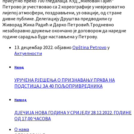
присутно преко 700 гледалаца. КУД „Милован Гајић“
Петрово је учествовао са 2 кореографије у невјероватно
лијепој атмосфери, поздрављени, уз овације, од стране
дивне публике. Делегацију Друштва предводили су
Живорад Жика Радић и Дарко Петровић.Тродневно
незаборавно дружење окончано је договором да наредне
године сарадња буде настављена у Петрову.
13. децембар 2022.
објавио
Opština Petrovo
у
Актуелности
Назад
УРУЧЕНА РЈЕШЕЊА О ПРИЗНАВАЊУ ПРАВА НА
ПОДСТИЦАЈ ЗА 40 ПОЉОПРИВРЕДНИКА
Напред
ДЈЕЧИЈА НОВА ГОДИНА У СРИЈЕДУ 28.12.2022. ГОДИНЕ
ОД 17,00 ЧАСОВА
О нама