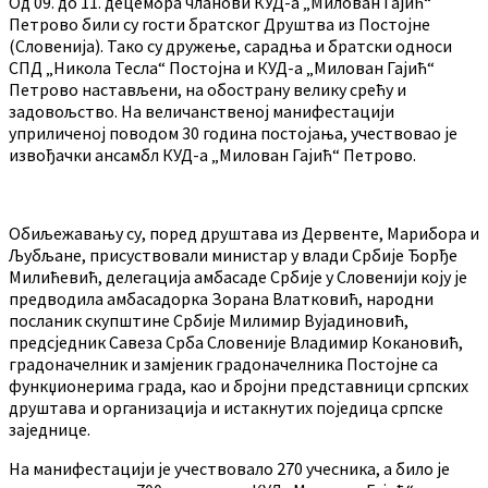
Од 09. до 11. децембра чланови КУД-а „Милован Гајић“
Петрово били су гости братског Друштва из Постојне
(Словенија). Тако су дружење, сарадња и братски односи
СПД „Никола Тесла“ Постојна и КУД-а „Милован Гајић“
Петрово настављени, на обострану велику срећу и
задовољство. На величанственој манифестацији
уприличеној поводом 30 година постојања, учествовао је
извођачки ансамбл КУД-а „Милован Гајић“ Петрово.
Обиљежавању су, поред друштава из Дервенте, Марибора и
Љубљане, присуствовали министар у влади Србије Ђорђе
Милићевић, делегација амбасаде Србије у Словенији коју је
предводила амбасадорка Зорана Влатковић, народни
посланик скупштине Србије Милимир Вујадиновић,
предсједник Савеза Срба Словеније Владимир Кокановић,
градоначелник и замјеник градоначелника Постојне са
функџионерима града, као и бројни представници српских
друштава и организација и истакнутих поједица српске
заједнице.
На манифестацији је учествовало 270 учесника, а било је