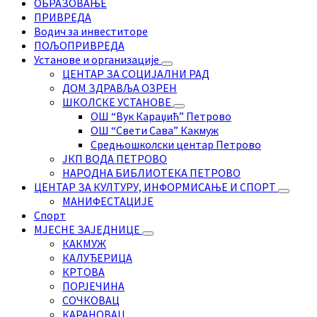
ОБРАЗОВАЊЕ
ПРИВРЕДА
Водич за инвеститоре
ПОЉОПРИВРЕДА
Установе и организације
ЦЕНТАР ЗА СОЦИЈАЛНИ РАД
ДОМ ЗДРАВЉА ОЗРЕН
ШКОЛСКЕ УСТАНОВЕ
ОШ “Вук Караџић” Петрово
ОШ “Свети Сава” Какмуж
Средњошколски центар Петрово
ЈКП ВОДА ПЕТРОВО
НАРОДНА БИБЛИОТЕКА ПЕТРОВО
ЦЕНТАР ЗА КУЛТУРУ, ИНФОРМИСАЊЕ И СПОРТ
МАНИФЕСТАЦИЈЕ
Спорт
МЈЕСНЕ ЗАЈЕДНИЦЕ
КАКМУЖ
КАЛУЂЕРИЦА
КРТОВА
ПОРЈЕЧИНА
СОЧКОВАЦ
КАРАНОВАЦ