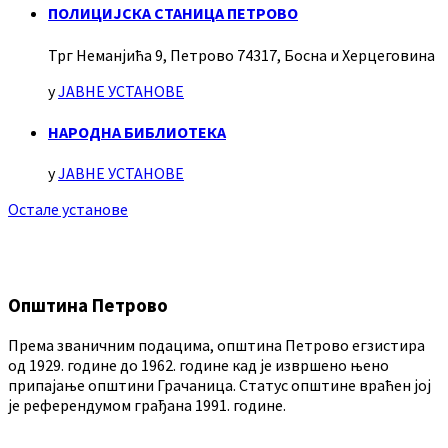
ПОЛИЦИЈСКА СТАНИЦА ПЕТРОВО
Трг Неманјића 9, Петрово 74317, Босна и Херцеговина
у
ЈАВНЕ УСТАНОВЕ
НАРОДНА БИБЛИОТЕКА
у
ЈАВНЕ УСТАНОВЕ
Остале установе
Општина Петрово
Према званичним подацима, општина Петрово егзистира
од 1929. године до 1962. године кад је извршено њено
припајање општини Грачаница. Статус општине враћен јој
је референдумом грађана 1991. године.