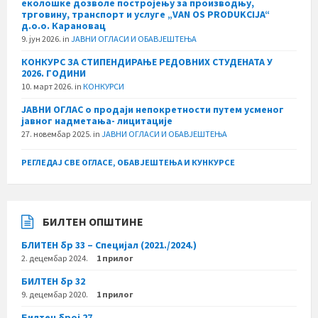
еколошке дозволе постројењу за производњу,
трговину, транспорт и услуге „VAN OS PRODUKCIJA“
д.о.о. Карановац
9. јун 2026.
in
ЈАВНИ ОГЛАСИ И ОБАВЈЕШТЕЊА
КОНКУРС ЗА СТИПЕНДИРАЊЕ РЕДОВНИХ СТУДЕНАТА У
2026. ГОДИНИ
10. март 2026.
in
КОНКУРСИ
ЈАВНИ ОГЛАС о продаји непокретности путем усменог
јавног надметања- лицитације
27. новембар 2025.
in
ЈАВНИ ОГЛАСИ И ОБАВЈЕШТЕЊА
РЕГЛЕДАЈ СВЕ ОГЛАСЕ, ОБАВЈЕШТЕЊА И КУНКУРСЕ
БИЛТЕН ОПШТИНЕ
БЛИТЕН бр 33 – Специјал (2021./2024.)
2. децембар 2024.
1 прилог
БИЛТЕН бр 32
9. децембар 2020.
1 прилог
Билтен број 27