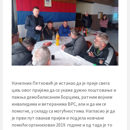
Начелник Петковић је истакао да је прије свега
циљ овог пријема да се укаже дужно поштовање и
пажња демобилисаним борцима, ратним војним
инвалидима и ветеранима ВРС, али и да им се
помогне, у складу са могућностима. Нагласио је да
је први пут овакав пријем и подјела новчане
помоћи организован 2019. године и од тада је то