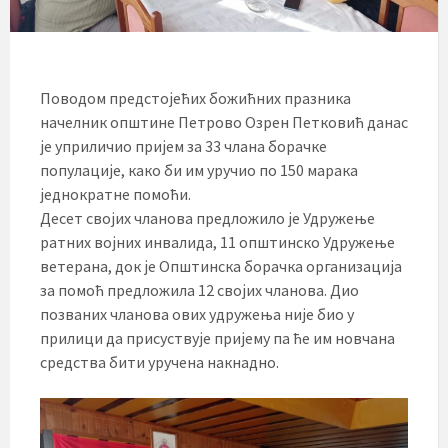
Поводом предстојећих божићних празника
начелник општине Петрово Озрен Петковић данас
је уприличио пријем за 33 члана борачке
популације, како би им уручио по 150 марака
једнократне помоћи.
Десет својих чланова предложило је Удружење
ратних војних инвалида, 11 општинско Удружење
ветерана, док је Општинска борачка организација
за помоћ предложила 12 својих чланова. Дио
позваних чланова ових удружења није био у
прилици да присуствује пријему па ће им новчана
средства бити уручена накнадно.