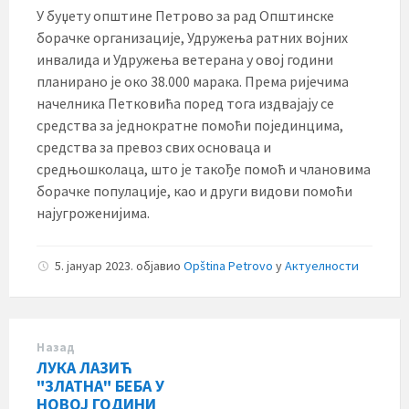
У буџету општине Петрово за рад Општинске
борачке организације, Удружења ратних војних
инвалида и Удружења ветерана у овој години
планирано је око 38.000 марака. Према ријечима
начелника Петковића поред тога издвајају се
средства за једнократне помоћи појединцима,
средства за превоз свих основаца и
средњошколаца, што је такође помоћ и члановима
борачке популације, као и други видови помоћи
најугроженијима.
5. јануар 2023.
објавио
Opština Petrovo
у
Актуелности
Назад
ЛУКА ЛАЗИЋ
"ЗЛАТНА" БЕБА У
НОВОЈ ГОДИНИ