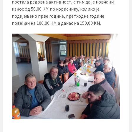
постала редовна активност, с тим да је новчани
износ од 50,00 КМ по кориснику, колико је
подијељено прве године, претходне године
повећан на 100,00 КМ а данас на 150,00 КМ.