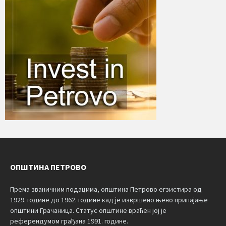
ОПШТИНА ПЕТРОВО
Према званичним подацима, општина Петрово егзистира од
1929. године до 1962. године кад је извршено њено припајање
општини Грачаница. Статус општине враћен јој је
референдумом грађана 1991. године.