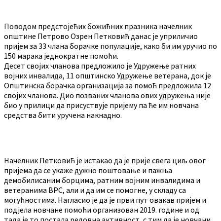
Поводом предстојећих божићних празника начелник
општине Петрово Озрен Петковић данас је уприличио
пријем за 33 члана борачке популације, како би им уручио по
150 марака једнократне помоћи.
Десет својих чланова предложило је Удружење ратних
војних инвалида, 11 општинско Удружење ветерана, док је
Општинска борачка организација за помоћ предложила 12
својих чланова. Дио позваних чланова ових удружења није
био у прилици да присуствује пријему па ће им новчана
средства бити уручена накнадно.
Начелник Петковић је истакао да је прије свега циљ овог
пријема да се укаже дужно поштовање и пажња
демобилисаним борцима, ратним војним инвалидима и
ветеранима ВРС, али и да им се помогне, у складу са
могућностима. Нагласио је да је први пут овакав пријем и
подјела новчане помоћи организован 2019. године и од
тада је то постала редовна активност, с тим да је новчани