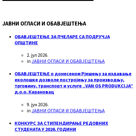
ЈАВНИ ОГЛАСИ И ОБАВЈЕШТЕЊА
ОБАВЈЕШТЕЊЕ ЗА ПЧЕЛАРЕ СА ПОДРУЧЈА
ОПШТИНЕ
2. јул 2026.
in
ЈАВНИ ОГЛАСИ И ОБАВЈЕШТЕЊА
ОБАВЈЕШТЕЊЕ о донесеном Рјешењу за издавање
еколошке дозволе постројењу за производњу,
трговину, транспорт и услуге „VAN OS PRODUKCIJA“
д.о.о. Карановац
9. јун 2026.
in
ЈАВНИ ОГЛАСИ И ОБАВЈЕШТЕЊА
КОНКУРС ЗА СТИПЕНДИРАЊЕ РЕДОВНИХ
СТУДЕНАТА У 2026. ГОДИНИ