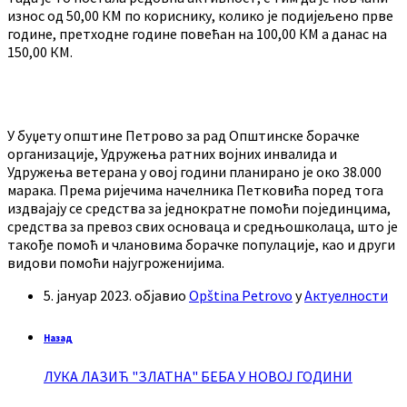
износ од 50,00 КМ по кориснику, колико је подијељено прве
године, претходне године повећан на 100,00 КМ а данас на
150,00 КМ.
У буџету општине Петрово за рад Општинске борачке
организације, Удружења ратних војних инвалида и
Удружења ветерана у овој години планирано је око 38.000
марака. Према ријечима начелника Петковића поред тога
издвајају се средства за једнократне помоћи појединцима,
средства за превоз свих основаца и средњошколаца, што је
такође помоћ и члановима борачке популације, као и други
видови помоћи најугроженијима.
5. јануар 2023.
објавио
Opština Petrovo
у
Актуелности
Назад
ЛУКА ЛАЗИЋ "ЗЛАТНА" БЕБА У НОВОЈ ГОДИНИ