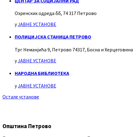
ЦЕНТАР ЗА СОЦИЈАЛНИ РАД
Озренских одреда бб, 74 317 Петрово
у
ЈАВНЕ УСТАНОВЕ
ПОЛИЦИЈСКА СТАНИЦА ПЕТРОВО
Трг Неманјића 9, Петрово 74317, Босна и Херцеговина
у
ЈАВНЕ УСТАНОВЕ
НАРОДНА БИБЛИОТЕКА
у
ЈАВНЕ УСТАНОВЕ
Остале установе
Општина Петрово