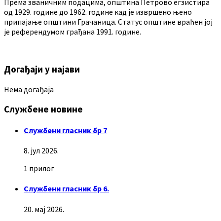
Према званичним подацима, општина Петрово егзистира
од 1929. године до 1962. године кад је извршено њено
припајање општини Грачаница. Статус општине враћен јој
је референдумом грађана 1991. године.
Догађаји у најави
Нема догађаја
Службене новине
Службени гласник бр 7
8. јул 2026.
1 прилог
Службени гласник бр 6.
20. мај 2026.