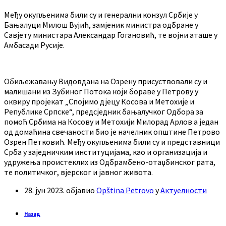
Међу окупљенима били су и генерални конзул Србије у
Бањалуци Милош Вујић, замјеник министра одбране у
Савјету министара Александар Гогановић, те војни аташе у
Амбасади Русије.
Обиљежавању Видовдана на Озрену присуствовали су и
малишани из Зубиног Потока који бораве у Петрову у
оквиру пројекат „Спојимо дјецу Косова и Метохије и
Републике Српске“, предсједник бањалучког Одбора за
помоћ Србима на Косову и Метохији Милорад Арлов а један
од домаћина свечаности био је начелник општине Петрово
Озрен Петковић. Међу окупљенима били су и представници
Срба у заједничким институцијама, као и организација и
удружења проистеклих из Одбрамбено-отаџбинског рата,
те политичког, вјерског и јавног живота.
28. јун 2023.
објавио
Opština Petrovo
у
Актуелности
Назад