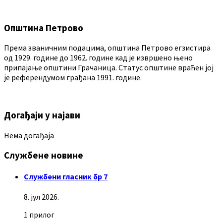
Општина Петрово
Према званичним подацима, општина Петрово егзистира
од 1929. године до 1962. године кад је извршено њено
припајање општини Грачаница. Статус општине враћен јој
је референдумом грађана 1991. године.
Догађаји у најави
Нема догађаја
Службене новине
Службени гласник бр 7
8. јул 2026.
1 прилог