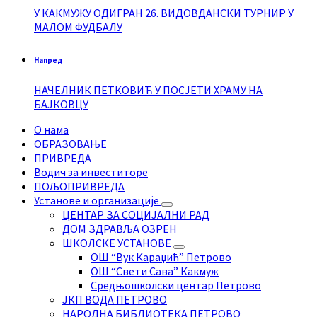
У КАКМУЖУ ОДИГРАН 26. ВИДОВДАНСКИ ТУРНИР У
МАЛОМ ФУДБАЛУ
Напред
НАЧЕЛНИК ПЕТКОВИЋ У ПОСЈЕТИ ХРАМУ НА
БАЈКОВЦУ
О нама
ОБРАЗОВАЊЕ
ПРИВРЕДА
Водич за инвеститоре
ПОЉОПРИВРЕДА
Установе и организације
ЦЕНТАР ЗА СОЦИЈАЛНИ РАД
ДОМ ЗДРАВЉА ОЗРЕН
ШКОЛСКЕ УСТАНОВЕ
ОШ “Вук Караџић” Петрово
ОШ “Свети Сава” Какмуж
Средњошколски центар Петрово
ЈКП ВОДА ПЕТРОВО
НАРОДНА БИБЛИОТЕКА ПЕТРОВО