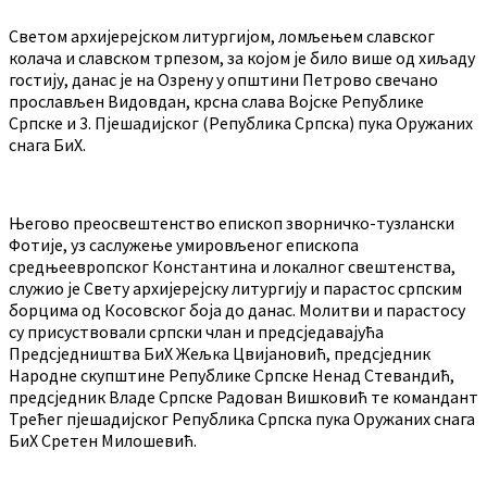
Светом архијерејском литургијом, ломљењем славског
колача и славском трпезом, за којом је било више од хиљаду
гостију, данас је на Озрену у општини Петрово свечано
прослављен Видовдан, крсна слава Војске Републике
Српске и 3. Пјешадијског (Република Српска) пука Оружаних
снага БиХ.
Његово преосвештенство епископ зворничко-тузлански
Фотије, уз саслужење умировљеног епископа
средњеевропског Константина и локалног свештенства,
служио је Свету архијерејску литургију и парастос српским
борцима од Косовског боја до данас. Молитви и парастосу
су присуствовали српски члан и предсједавајућа
Предсједништва БиХ Жељка Цвијановић, предсједник
Народне скупштине Републике Српске Ненад Стевандић,
предсједник Владе Српске Радован Вишковић те командант
Трећег пјешадијског Република Српска пука Оружаних снага
БиХ Сретен Милошевић.