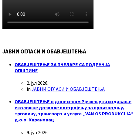
ЈАВНИ ОГЛАСИ И ОБАВЈЕШТЕЊА
ОБАВЈЕШТЕЊЕ ЗА ПЧЕЛАРЕ СА ПОДРУЧЈА
ОПШТИНЕ
2. јул 2026.
in
ЈАВНИ ОГЛАСИ И ОБАВЈЕШТЕЊА
ОБАВЈЕШТЕЊЕ о донесеном Рјешењу за издавање
еколошке дозволе постројењу за производњу,
трговину, транспорт и услуге „VAN OS PRODUKCIJA“
д.о.о. Карановац
9. јун 2026.