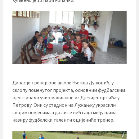
Данас је тренер ове школе Његош Дујковић, у
склопу поменутог пројекта, основним фудбалским
вјештинама учио малишане из Дјечијег вртића у
Петрову. Они су стадион на Лужањку украсили
својим осмјесима а да ли се већ сада међу њима
назиру фудбалски таленти оцијениће тренер.