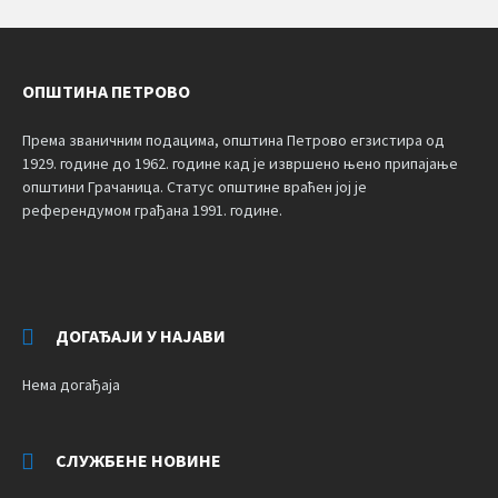
ОПШТИНА ПЕТРОВО
Према званичним подацима, општина Петрово егзистира од
1929. године до 1962. године кад је извршено њено припајање
општини Грачаница. Статус општине враћен јој је
референдумом грађана 1991. године.
ДОГАЂАЈИ У НАЈАВИ
Нема догађаја
СЛУЖБЕНЕ НОВИНЕ