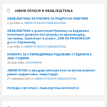
ЈАВНИ ОГЛАСИ И ОБАВЈЕШТЕЊА
ОБАВЈЕШТЕЊЕ ЗА ПЧЕЛАРЕ СА ПОДРУЧЈА ОПШТИНЕ
2. јул 2026.
in
ЈАВНИ ОГЛАСИ И ОБАВЈЕШТЕЊА
ОБАВЈЕШТЕЊЕ о донесеном Рјешењу за издавање
еколошке дозволе постројењу за производњу,
трговину, транспорт и услуге „VAN OS PRODUKCIJA“
д.о.о. Карановац
9. јун 2026.
in
ЈАВНИ ОГЛАСИ И ОБАВЈЕШТЕЊА
КОНКУРС ЗА СТИПЕНДИРАЊЕ РЕДОВНИХ СТУДЕНАТА У
2026. ГОДИНИ
10. март 2026.
in
КОНКУРСИ
ЈАВНИ ОГЛАС о продаји непокретности путем усменог
јавног надметања- лицитације
27. новембар 2025.
in
ЈАВНИ ОГЛАСИ И ОБАВЈЕШТЕЊА
РЕГЛЕДАЈ СВЕ ОГЛАСЕ, ОБАВЈЕШТЕЊА И КУНКУРСЕ