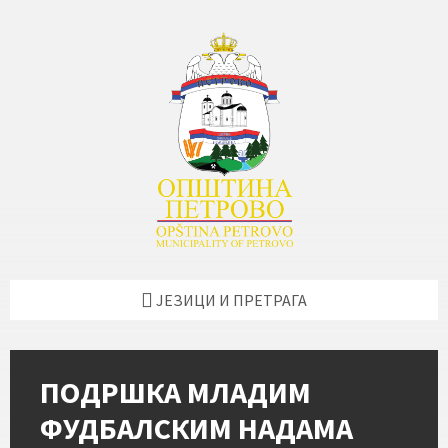
Skip
Skip
Skip
Skip
to
to
to
to
content
left
right
footer
sidebar
sidebar
ЈЕЗИЦИ И ПРЕТРАГА
ПОДРШКА МЛАДИМ
ФУДБАЛСКИМ НАДАМА