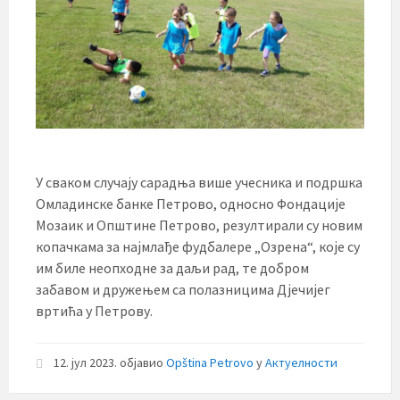
У сваком случају сарадња више учесника и подршка
Омладинске банке Петрово, односно Фондације
Мозаик и Општине Петрово, резултирали су новим
копачкама за најмлађе фудбалере „Озрена“, које су
им биле неопходне за даљи рад, те добром
забавом и дружењем са полазницима Дјечијег
вртића у Петрову.
12. јул 2023.
објавио
Opština Petrovo
у
Актуелности