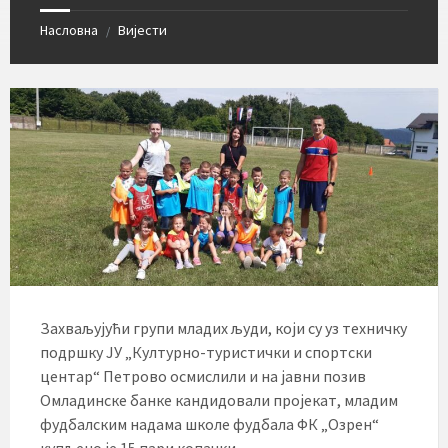
Насловна
Вијести
/
Захваљујући групи младих људи, који су уз техничку
подршку ЈУ „Културно-туристички и спортски
центар“ Петрово осмислили и на јавни позив
Омладинске банке кандидовали пројекат, младим
фудбалским надама школе фудбала ФК „Озрен“
купљено је 15 пари копачки.