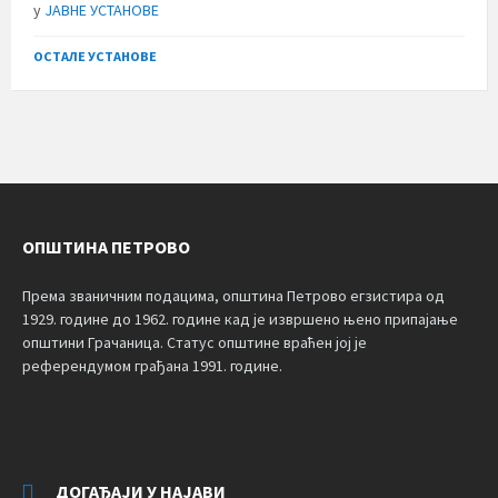
у
ЈАВНЕ УСТАНОВЕ
ОСТАЛЕ УСТАНОВЕ
ОПШТИНА ПЕТРОВО
Према званичним подацима, општина Петрово егзистира од
1929. године до 1962. године кад је извршено њено припајање
општини Грачаница. Статус општине враћен јој је
референдумом грађана 1991. године.
ДОГАЂАЈИ У НАЈАВИ