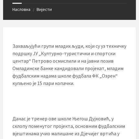
Насловна
Вијести
/
Захваљујући групи младих људи, који су уз техничку
подршку ЈУ „Културно-туристички и спортски
центар“ Петрово осмислили и на јавни позив
Омладинске банке кандидовали пројекат, младим
фудбалским надама школе фудбала ФК „Озрен“
купљено је 15 пари копачки.
Данас је тренер ове школе Његош Дујковић, у
склопу поменутог пројекта, основним фудбалским
вјештинама учио малишане из Дјечијег вртића у