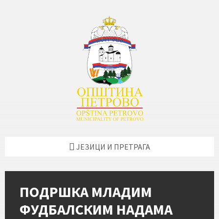
Skip
Skip
Skip
Skip
to
to
to
to
content
left
right
footer
sidebar
sidebar
ЈЕЗИЦИ И ПРЕТРАГА
ПОДРШКА МЛАДИМ
ФУДБАЛСКИМ НАДАМА