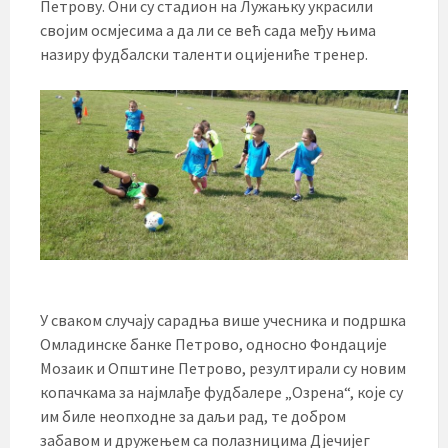
Петрову. Они су стадион на Лужањку украсили
својим осмјесима а да ли се већ сада међу њима
назиру фудбалски таленти оцијениће тренер.
У сваком случају сарадња више учесника и подршка
Омладинске банке Петрово, односно Фондације
Мозаик и Општине Петрово, резултирали су новим
копачкама за најмлађе фудбалере „Озрена“, које су
им биле неопходне за даљи рад, те добром
забавом и дружењем са полазницима Дјечијег