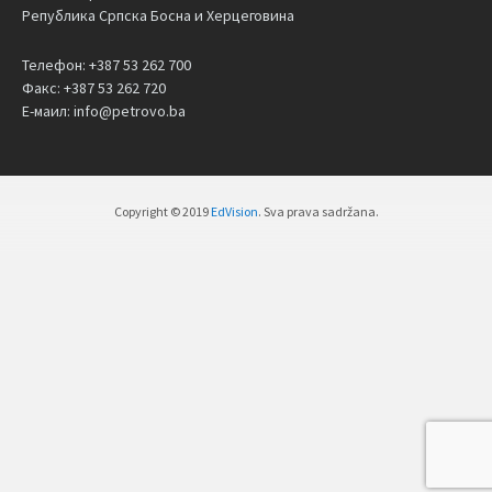
Република Српска Босна и Херцеговина
Телефон: +387 53 262 700
Факс: +387 53 262 720
Е-маил: info@petrovo.ba
Copyright © 2019
EdVision
. Sva prava sadržana.