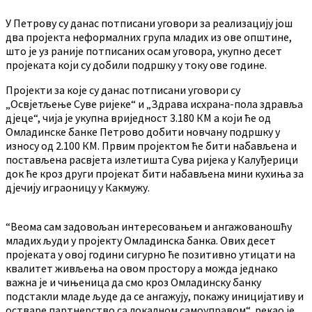
У Петрову су данас потписани уговори за реализацију још
два пројекта неформалних група младих из ове општине,
што је уз раније потписаних осам уговора, укупно десет
пројеката који су добили подршку у току ове године.
Пројекти за које су данас потписани уговори су
„Освјетљење Суве ријеке“ и „Здрава исхрана-пола здравља
дјеце“, чија је укупна вриједност 3.180 КМ а који ће од
Омладинске банке Петрово добити новчану подршку у
износу од 2.100 КМ. Првим пројектом ће бити набављена и
постављена расвјета излетишта Сува ријека у Калуђерици
док ће кроз други пројекат бити набављена мини кухиња за
дјечију играоницу у Какмужу.
“Веома сам задовољан интересовањем и ангажованошћу
младих људи у пројекту Омладинска банка. Ових десет
пројеката у овој години сигурно ће позитивно утицати на
квалитет живљења на овом простору а можда једнако
важна је и чињеница да смо кроз Омладинску банку
подстакли младе људе да се ангажују, покажу иницијативу и
остваре партнерство са локалном самоуправом“, рекао је