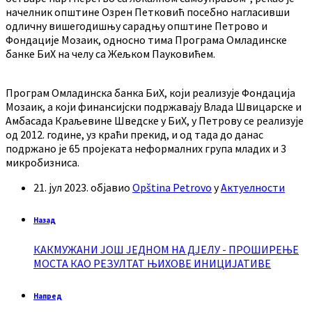
начелник општине Озрен Петковић посебно нагласивши
одличну вишегодишњу сарадњу општине Петрово и
Фондације Мозаик, односно тима Програма Омладинске
банке БиХ на челу са Жељком Пауковићем.
Програм Омладинска банка БиХ, који реализује Фондација
Мозаик, а који финансијски подржавају Влада Швицарске и
Амбасада Краљевине Шведске у БиХ, у Петрову се реализује
од 2012. године, уз краћи прекид, и од тада до данас
подржано је 65 пројеката неформалних група младих и 3
микробизниса.
21. јул 2023.
објавио
Opština Petrovo
у
Актуелности
Назад
КАКМУЖАНИ ЈОШ ЈЕДНОМ НА ДЈЕЛУ - ПРОШИРЕЊЕ
МОСТА КАО РЕЗУЛТАТ ЊИХОВЕ ИНИЦИЈАТИВЕ
Напред