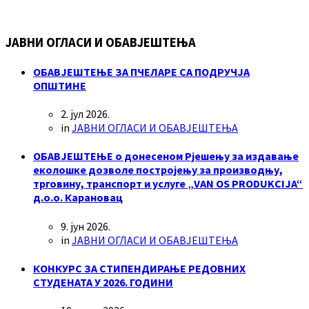
ЈАВНИ ОГЛАСИ И ОБАВЈЕШТЕЊА
ОБАВЈЕШТЕЊЕ ЗА ПЧЕЛАРЕ СА ПОДРУЧЈА
ОПШТИНЕ
2. јул 2026.
in
ЈАВНИ ОГЛАСИ И ОБАВЈЕШТЕЊА
ОБАВЈЕШТЕЊЕ о донесеном Рјешењу за издавање
еколошке дозволе постројењу за производњу,
трговину, транспорт и услуге „VAN OS PRODUKCIJA“
д.о.о. Карановац
9. јун 2026.
in
ЈАВНИ ОГЛАСИ И ОБАВЈЕШТЕЊА
КОНКУРС ЗА СТИПЕНДИРАЊЕ РЕДОВНИХ
СТУДЕНАТА У 2026. ГОДИНИ