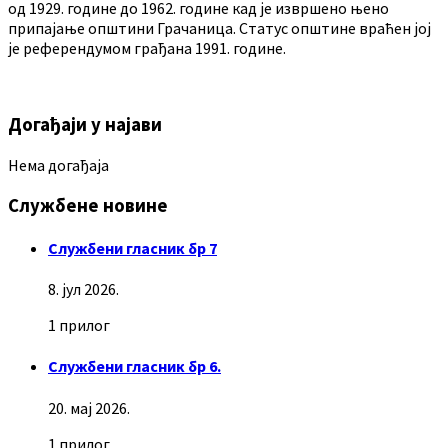
од 1929. године до 1962. године кад је извршено њено
припајање општини Грачаница. Статус општине враћен јој
је референдумом грађана 1991. године.
Догађаји у најави
Нема догађаја
Службене новине
Службени гласник бр 7
8. јул 2026.
1 прилог
Службени гласник бр 6.
20. мај 2026.
1 прилог