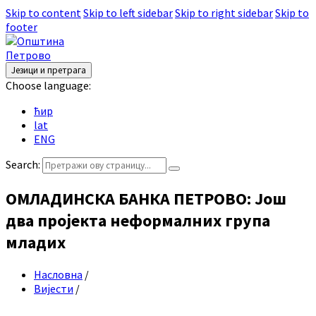
Skip to content
Skip to left sidebar
Skip to right sidebar
Skip to
footer
Језици и претрага
Choose language:
ћир
lat
ENG
Search:
ОМЛАДИНСКА БАНКА ПЕТРОВО: Још
два пројекта неформалних група
младих
Насловна
/
Вијести
/