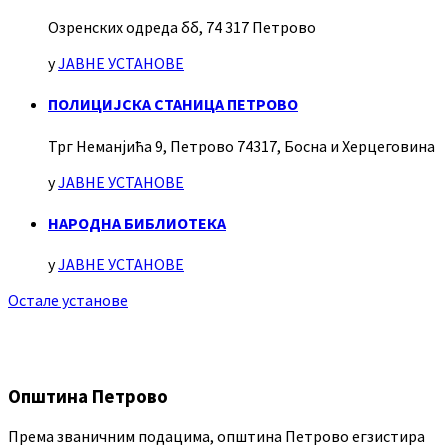
Озренских одреда бб, 74 317 Петрово
у
ЈАВНЕ УСТАНОВЕ
ПОЛИЦИЈСКА СТАНИЦА ПЕТРОВО
Трг Неманјића 9, Петрово 74317, Босна и Херцеговина
у
ЈАВНЕ УСТАНОВЕ
НАРОДНА БИБЛИОТЕКА
у
ЈАВНЕ УСТАНОВЕ
Остале установе
Општина Петрово
Према званичним подацима, општина Петрово егзистира