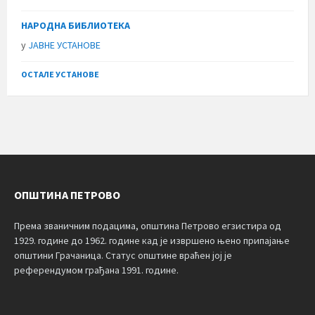
НАРОДНА БИБЛИОТЕКА
у
ЈАВНЕ УСТАНОВЕ
ОСТАЛЕ УСТАНОВЕ
ОПШТИНА ПЕТРОВО
Према званичним подацима, општина Петрово егзистира од
1929. године до 1962. године кад је извршено њено припајање
општини Грачаница. Статус општине враћен јој је
референдумом грађана 1991. године.