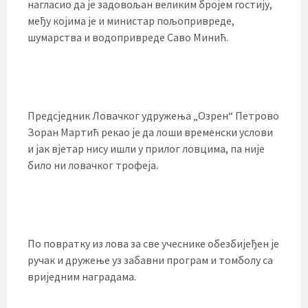
нагласио да је задовољан великим бројем гостију,
међу којима је и министар пољопривреде,
шумарства и водопривреде Саво Минић.
Предсједник Ловачког удружења „Озрен“ Петрово
Зоран Мартић рекао је да лоши временски услови
и јак вјетар нису ишли у прилог ловцима, па није
било ни ловачког трофеја.
По повратку из лова за све учеснике обезбијеђен је
ручак и дружење уз забавни програм и томболу са
вриједним наградама.