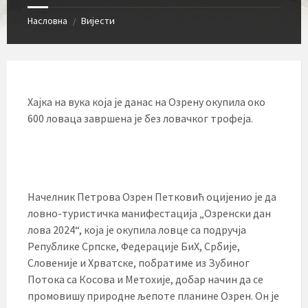
Насловна
Вијести
/
Хајка на вука која је данас на Озрену окупила око
600 ловаца завршена је без ловачког трофеја.
Начелник Петрова Озрен Петковић оцијенио је да
ловно-туристичка манифестација „Озренски дан
лова 2024“, која је окупила ловце са подручја
Републике Српске, Федерације БиХ, Србије,
Словеније и Хрватске, побратиме из Зубиног
Потока са Косова и Метохије, добар начин да се
промовишу природне љепоте планине Озрен. Он је