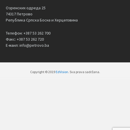
Озренских одреда 25
74317 Петрово
Република Српска Босна и Херцеговина
Телефон: +387 53 262 700
Факс: +387 53 262 720
Е-маил: info@petrovo.ba
Copyright © 2019
EdVision
. Sva prava sadržana.