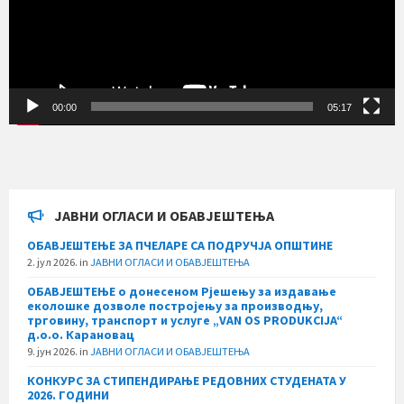
00:00
05:17
ЈАВНИ ОГЛАСИ И ОБАВЈЕШТЕЊА
ОБАВЈЕШТЕЊЕ ЗА ПЧЕЛАРЕ СА ПОДРУЧЈА ОПШТИНЕ
2. јул 2026.
in
ЈАВНИ ОГЛАСИ И ОБАВЈЕШТЕЊА
ОБАВЈЕШТЕЊЕ о донесеном Рјешењу за издавање
еколошке дозволе постројењу за производњу,
трговину, транспорт и услуге „VAN OS PRODUKCIJA“
д.о.о. Карановац
9. јун 2026.
in
ЈАВНИ ОГЛАСИ И ОБАВЈЕШТЕЊА
КОНКУРС ЗА СТИПЕНДИРАЊЕ РЕДОВНИХ СТУДЕНАТА У
2026. ГОДИНИ