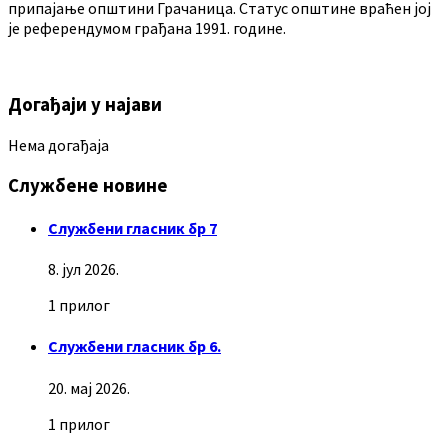
припајање општини Грачаница. Статус општине враћен јој
је референдумом грађана 1991. године.
Догађаји у најави
Нема догађаја
Службене новине
Службени гласник бр 7
8. јул 2026.
1 прилог
Службени гласник бр 6.
20. мај 2026.
1 прилог