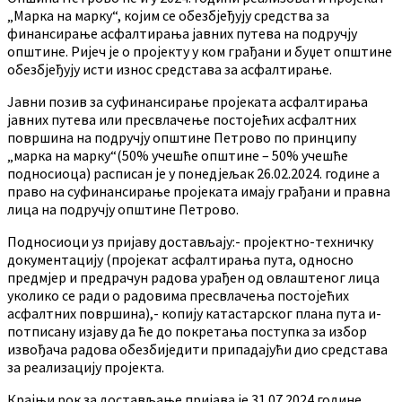
„Марка на марку“, којим се обезбјеђују средства за
финансирање асфалтирања јавних путева на подручју
општине. Ријеч је о пројекту у ком грађани и буџет општине
обезбјеђују исти износ средстава за асфалтирање.
Јавни позив за суфинансирање пројеката асфалтирања
јавних путева или пресвлачење постојећих асфалтних
површина на подручју општине Петрово по принципу
„марка на марку“(50% учешће општине – 50% учешће
подносиоца) расписан је у понедјељак 26.02.2024. године а
право на суфинансирање пројеката имају грађани и правна
лица на подручју општине Петрово.
Подносиоци уз пријаву достављају:- пројектно-техничку
документацију (пројекат асфалтирања пута, односно
предмјер и предрачун радова урађен од овлаштеног лица
уколико се ради о радовима пресвлачења постојећих
асфалтних површина),- копију катастарског плана пута и-
потписану изјаву да ће до покретања поступка за избор
извођача радова обезбиједити припадајући дио средстава
за реализацију пројекта.
Крајњи рок за достављање пријава је 31.07.2024.године.