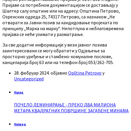
Пријаве са потребном документацијом се достављају у
Шалтер салу општине или на адресу: Општина Петрово,
Озренских одреда 25, 74317 Петрово, са назнаком „Не
отварати за Јавни позив за кандидовање пројеката по
принципу „Марка на марку“. Непотпуна и неблаговремена
пријава се неће узимати у разматрање.
За све додатне информације у вези јавног позива
заинтересовани се могу обратити у Одјељење за
просторно уређење и стамбено-комуналне послове,
канцеларија број 63 или на телефон број 053/262-705.
28. фебруар 2024.
објавио
Opština Petrovo
у
Uncategorized
Назад
ПОЧЕЛО ДЕМИНИРАЊЕ - ПРЕКО ДВА МИЛИОНА
МЕТАРА КВАДРАТНИХ ПОВРШИНЕ ЗАГАЂЕНЕ МИНАМА
Напред