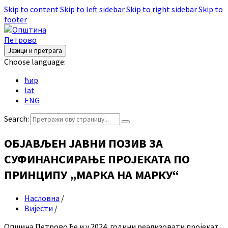
Skip to content
Skip to left sidebar
Skip to right sidebar
Skip to
footer
Језици и претрага
Choose language:
ћир
lat
ENG
Search:
ОБЈАВЉЕН ЈАВНИ ПОЗИВ ЗА
СУФИНАНСИРАЊЕ ПРОЈЕКАТА ПО
ПРИНЦИПУ „МАРКА НА МАРКУ“
Насловна
/
Вијести
/
Опшина Петрово ће и у 2024. години реализовати пројекат