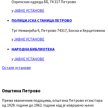
Озренских одреда бб, 74 317 Петрово
у
ЈАВНЕ УСТАНОВЕ
ПОЛИЦИЈСКА СТАНИЦА ПЕТРОВО
Трг Неманјића 9, Петрово 74317, Босна и Херцеговина
у
ЈАВНЕ УСТАНОВЕ
НАРОДНА БИБЛИОТЕКА
у
ЈАВНЕ УСТАНОВЕ
Остале установе
Општина Петрово
Према званичним подацима, општина Петрово егзистира
од 1929. године до 1962. године кад је извршено њено