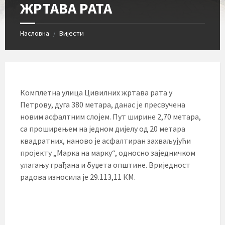
ЖРТАВА РАТА
Насловна
Вијести
/
Комплетна улица Цивилних жртава рата у
Петрову, дуга 380 метара, данас је пресвучена
новим асфалтним слојем. Пут ширине 2,70 метара,
са проширењем на једном дијелу од 20 метара
квадратних, наново је асфалтиран захваљујући
пројекту „Марка на марку“, односно заједничком
улагању грађана и буџета општине. Вриједност
радова износила је 29.113,11 КМ.