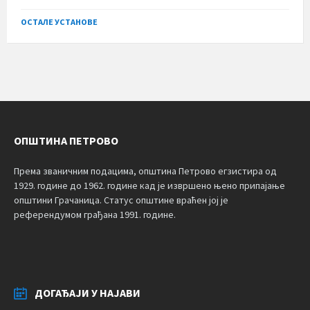
ОСТАЛЕ УСТАНОВЕ
ОПШТИНА ПЕТРОВО
Према званичним подацима, општина Петрово егзистира од
1929. године до 1962. године кад је извршено њено припајање
општини Грачаница. Статус општине враћен јој је
референдумом грађана 1991. године.
ДОГАЂАЈИ У НАЈАВИ