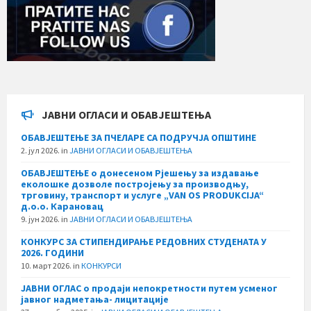
ЈАВНИ ОГЛАСИ И ОБАВЈЕШТЕЊА
ОБАВЈЕШТЕЊЕ ЗА ПЧЕЛАРЕ СА ПОДРУЧЈА ОПШТИНЕ
2. јул 2026.
in
ЈАВНИ ОГЛАСИ И ОБАВЈЕШТЕЊА
ОБАВЈЕШТЕЊЕ о донесеном Рјешењу за издавање
еколошке дозволе постројењу за производњу,
трговину, транспорт и услуге „VAN OS PRODUKCIJA“
д.о.о. Карановац
9. јун 2026.
in
ЈАВНИ ОГЛАСИ И ОБАВЈЕШТЕЊА
КОНКУРС ЗА СТИПЕНДИРАЊЕ РЕДОВНИХ СТУДЕНАТА У
2026. ГОДИНИ
10. март 2026.
in
КОНКУРСИ
ЈАВНИ ОГЛАС о продаји непокретности путем усменог
јавног надметања- лицитације