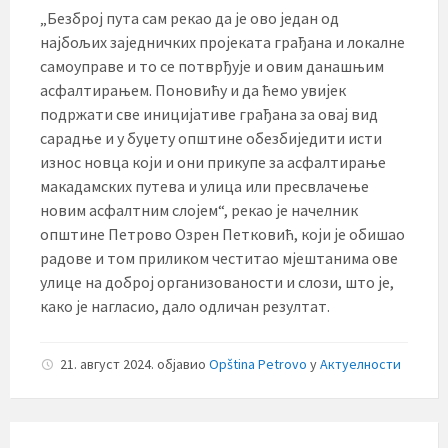
„Безброј пута сам рекао да је ово један од
најбољих заједничких пројеката грађана и локалне
самоуправе и то се потврђује и овим данашњим
асфалтирањем. Поновићу и да ћемо увијек
подржати све иницијативе грађана за овај вид
сарадње и у буџету општине обезбиједити исти
износ новца који и они прикупе за асфалтирање
макадамских путева и улица или пресвлачење
новим асфалтним слојем“, рекао је начелник
општине Петрово Озрен Петковић, који је обишао
радове и том приликом честитао мјештанима ове
улице на доброј организованости и слози, што је,
како је нагласио, дало одличан резултат.
21. август 2024.
објавио
Opština Petrovo
у
Актуелности