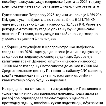
посебну пажњу заслужује извршење буџета за 2025. годину,
које показује изузетно позитивне финансијске резултате.
Буџет општине Петрово у 2025. години износио је 6.369.294
КМ, док је укупна буџетска потрошња била 6.051.755 КМ,
чиме је остварен суфицит у износу од 317.539 КМ. Ријеч је о
рекордном суфициту када је у питању функционисање
општине Петрово, што указује на стабилно и одговорно
управљање јавним финансијама.
Одборници су усвојили и Програм утрошка намјенских
средстава за 2026. годину, а донесено је и више одлука које
се односе на подршку локалној заједници. Одобрен је
капитални грант Црквеној општини Какмуж у износу од
10.000 КМ за изградњу Светосавског дома, као и 7.000 КМ
Средњошколском центру Петрово за набавку CNC машине,
која ће унаприједити практичну наставу и омогућити
квалитетнију обуку будућих варилаца.
На приједлог начелника општине усвојен је и Правилник о
условима и начину остваривања новчаних подстицаја за
развој пољопривреде за текућу годину. У односу на
претходну годину, повећани су сви подстицаји, обухваћени