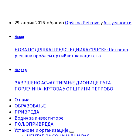
29. април 2026.
објавио
Opština Petrovo
у
Актуелности
Назад
НОВА ПОДРШКА ПРЕДСЈЕДНИКА СРПСКЕ: Петрово
рјешава проблем вртићког капацитета
Напред
ЗАВРШЕНО АСФАЛТИРАЊЕ ДИОНИЦЕ ПУТА
ПОРЈЕЧИНА–КРТОВА У ОПШТИНИ ПЕТРОВО
О нама
ОБРАЗОВАЊЕ
ПРИВРЕДА
Водич за инвеститоре
ПОЉОПРИВРЕДА
Установе и организације
ЦЕНТАР ЗА СОЦИЈАЛНИ РАД