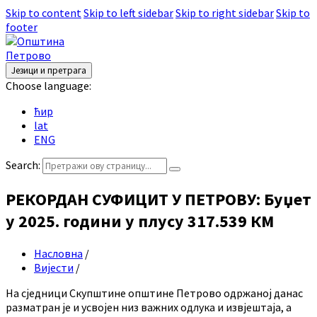
Skip to content
Skip to left sidebar
Skip to right sidebar
Skip to
footer
Језици и претрага
Choose language:
ћир
lat
ENG
Search:
РЕКОРДАН СУФИЦИТ У ПЕТРОВУ: Буџет
у 2025. години у плусу 317.539 КМ
Насловна
/
Вијести
/
На сједници Скупштине општине Петрово одржаној данас
разматран је и усвојен низ важних одлука и извјештаја, а