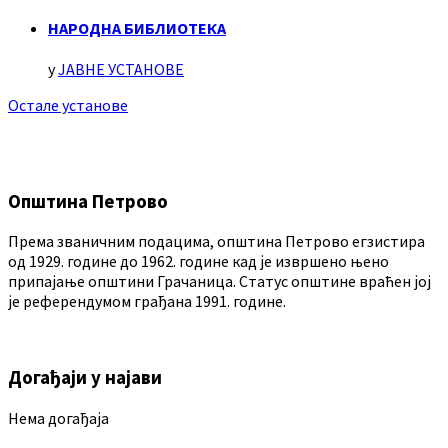
НАРОДНА БИБЛИОТЕКА
у
ЈАВНЕ УСТАНОВЕ
Остале установе
Општина Петрово
Према званичним подацима, општина Петрово егзистира
од 1929. године до 1962. године кад је извршено њено
припајање општини Грачаница. Статус општине враћен јој
је референдумом грађана 1991. године.
Догађаји у најави
Нема догађаја