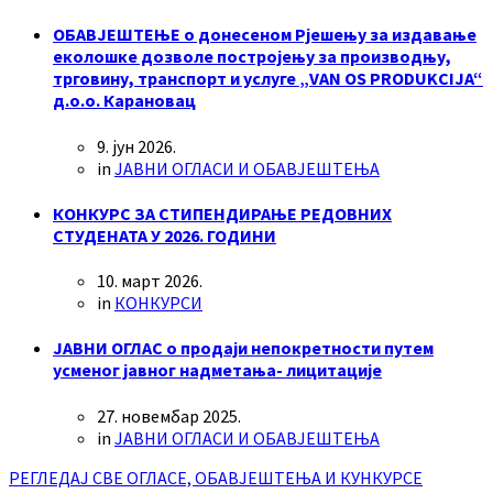
ОБАВЈЕШТЕЊЕ о донесеном Рјешењу за издавање
еколошке дозволе постројењу за производњу,
трговину, транспорт и услуге „VAN OS PRODUKCIJA“
д.о.о. Карановац
9. јун 2026.
in
ЈАВНИ ОГЛАСИ И ОБАВЈЕШТЕЊА
КОНКУРС ЗА СТИПЕНДИРАЊЕ РЕДОВНИХ
СТУДЕНАТА У 2026. ГОДИНИ
10. март 2026.
in
КОНКУРСИ
ЈАВНИ ОГЛАС о продаји непокретности путем
усменог јавног надметања- лицитације
27. новембар 2025.
in
ЈАВНИ ОГЛАСИ И ОБАВЈЕШТЕЊА
РЕГЛЕДАЈ СВЕ ОГЛАСЕ, ОБАВЈЕШТЕЊА И КУНКУРСЕ