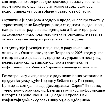
сви видови пољопривредне производње заступљени на
овом простору, као и друге значајне ставке важне за
пољопривредне произвођаче и развој ове области.
Скупштина је донијела и одлуку о продаји непокретности у
туристичкој зони Калуђерица, која се односи на један плац
намијењен изградњи викендице, као и План и програм
одржавања улица, локалних и некатегорисаних путева, те
објеката путне инфраструктуре за 2026. годину.
Без дискусије је усвојен Извјештај о раду начелника
општине и Општинске управе Петрово за 2025. годину, као
и извјештаји о рјешавању предмета у управном поступку,
реализацији скупштинских одлука и закључака, те
информација из области борачко-инвалидске заштите.
Разматрани су и извјештаји о раду више јавних установа и
предузећа, укључујући Народну библиотеку Петрово,
Центар за социјални рад, Дом здравља „Озрен“ Петрово,
Туристичку организацију, Центар за културу, информисање
и спорт Петрово, као и ЈКП „Вода“ Петрово. Сви
извјештаји добили су позитивну оцјену одборника.