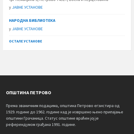
у
ЈАВНЕ УСТАНОВЕ
НАРОДНА БИБЛИОТЕКА
у
ЈАВНЕ УСТАНОВЕ
ОСТАЛЕ УСТАНОВЕ
ОПШТИНА ПЕТРОВО
Према званичним подацима, општина Петрово егзистира од
1929. године до 1962. године кад је извршено њено припајање
општини Грачаница. Статус општине враћен јој је
референдумом грађана 1991. године.