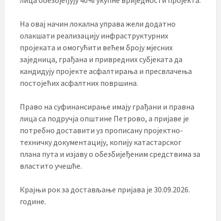
На овај начин локална управа жели додатно
олакшати реализацију инфраструктурних
пројеката и омогућити већем броју мјесних
заједница, грађана и привредних субјеката да
кандидују пројекте асфалтирања и пресвлачења
постојећих асфалтних површина.
Право на суфинансирање имају грађани и правна
лица са подручја општине Петрово, а пријаве је
потребно доставити уз прописану пројектно-
техничку документацију, копију катастарског
плана пута и изјаву о обезбијеђеним средствима за
властито учешће.
Крајњи рок за достављање пријава је 30.09.2026.
године.