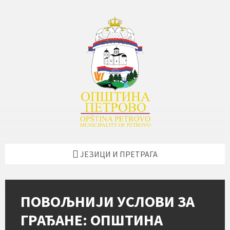
Skip
Skip
Skip
Skip
to
to
to
to
content
left
right
footer
sidebar
sidebar
ЈЕЗИЦИ И ПРЕТРАГА
ПОВОЉНИЈИ УСЛОВИ ЗА
ГРАЂАНЕ: ОПШТИНА