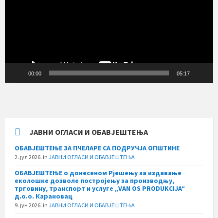
00:00
05:17
ЈАВНИ ОГЛАСИ И ОБАВЈЕШТЕЊА
ОБАВЈЕШТЕЊЕ ЗА ПЧЕЛАРЕ СА ПОДРУЧЈА ОПШТИНЕ
2. јул 2026.
in
ЈАВНИ ОГЛАСИ И ОБАВЈЕШТЕЊА
ОБАВЈЕШТЕЊЕ о донесеном Рјешењу за издавање
еколошке дозволе постројењу за производњу,
трговину, транспорт и услуге „VAN OS PRODUKCIJA“
д.о.о. Карановац
9. јун 2026.
in
ЈАВНИ ОГЛАСИ И ОБАВЈЕШТЕЊА