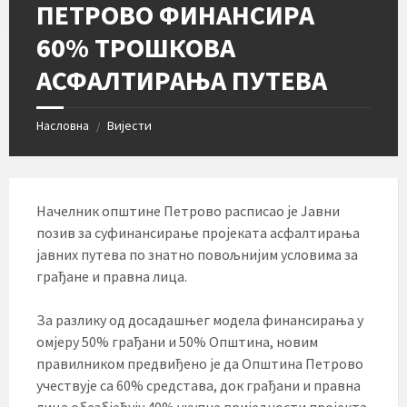
ПЕТРОВО ФИНАНСИРА
60% ТРОШКОВА
АСФАЛТИРАЊА ПУТЕВА
Насловна
Вијести
/
Начелник општине Петрово расписао је Јавни
позив за суфинансирање пројеката асфалтирања
јавних путева по знатно повољнијим условима за
грађане и правна лица.
За разлику од досадашњег модела финансирања у
омјеру 50% грађани и 50% Општина, новим
правилником предвиђено је да Општина Петрово
учествује са 60% средстава, док грађани и правна
лица обезбјеђују 40% укупне вриједности пројекта.