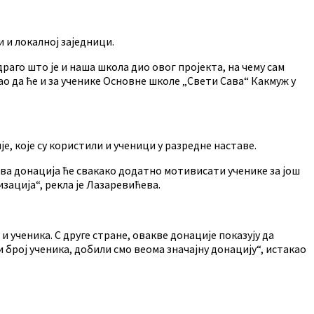
 и локалној заједници.
раго што је и наша школа дио овог пројекта, на чему сам
о да ће и за ученике Основне школе „Свети Сава“ Какмуж у
, које су користили и ученици у разредне наставе.
Ова донација ће свакако додатно мотивисати ученике за још
зација“, рекла је Лазаревићева.
 ученика. С друге стране, овакве донације показују да
број ученика, добили смо веома значајну донацију“, истакао