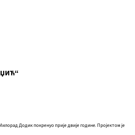
АЏИЋ“
Милорад Додик покренуо прије двије године. Пројектом је