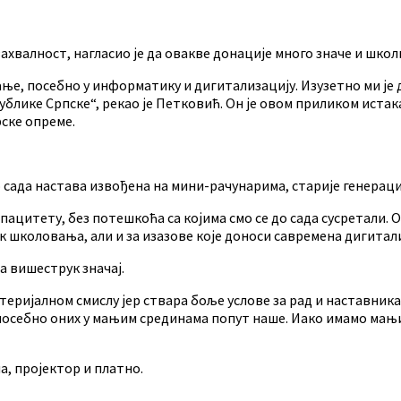
валност, нагласио је да овакве донације много значе и школи
ње, посебно у информатику и дигитализацију. Изузетно ми је д
лике Српске“, рекао је Петковић. Он је овом приликом истака
ске опреме.
сада настава извођена на мини-рачунарима, старије генерације
пацитету, без потешкоћа са којима смо се до сада сусретали. 
 школовања, али и за изазове које доноси савремена дигитали
а вишеструк значај.
ријалном смислу јер ствара боље услове за рад и наставника и
посебно оних у мањим срединама попут наше. Иако имамо мањи 
, пројектор и платно.