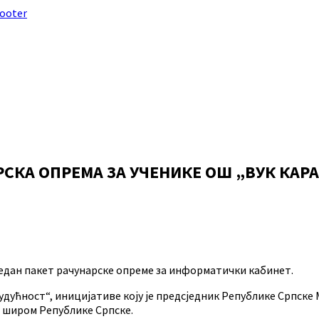
footer
РСКА ОПРЕМА ЗА УЧЕНИКЕ ОШ „ВУК КАР
један пакет рачунарске опреме за информатички кабинет.
дућност“, иницијативе коју је предсједник Републике Српске 
а широм Републике Српске.