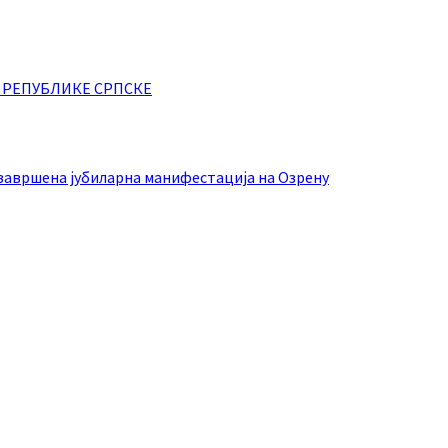
 РЕПУБЛИКЕ СРПСКЕ
вршена јубиларна манифестација на Озрену