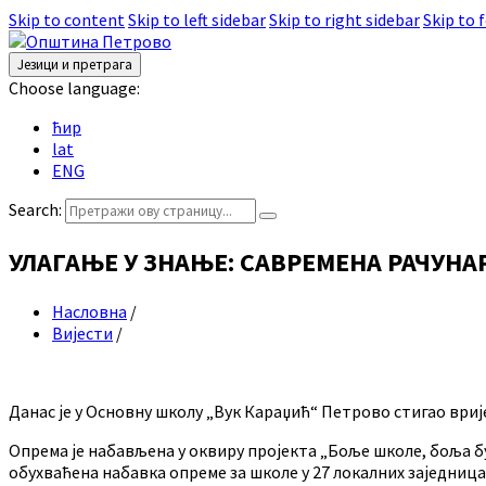
Skip to content
Skip to left sidebar
Skip to right sidebar
Skip to 
Језици и претрага
Choose language:
ћир
lat
ENG
Search:
УЛАГАЊЕ У ЗНАЊЕ: САВРЕМЕНА РАЧУНА
Насловна
/
Вијести
/
Данас је у Основну школу „Вук Караџић“ Петрово стигао ври
Опрема је набављена у оквиру пројекта „Боље школе, боља бу
обухваћена набавка опреме за школе у 27 локалних заједниц