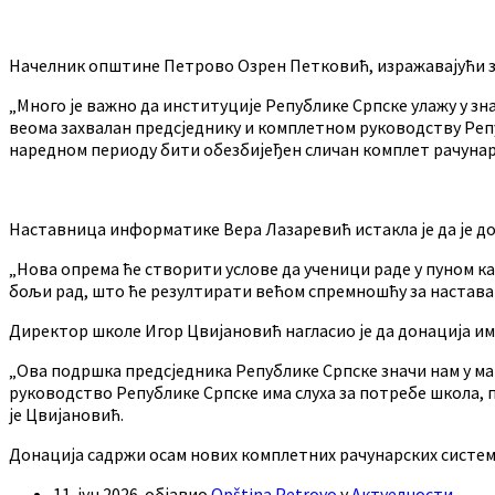
Начелник општине Петрово Озрен Петковић, изражавајући зах
„Много је важно да институције Републике Српске улажу у зна
веома захвалан предсједнику и комплетном руководству Репуб
наредном периоду бити обезбијеђен сличан комплет рачунар
Наставница информатике Вера Лазаревић истакла је да је до 
„Нова опрема ће створити услове да ученици раде у пуном ка
бољи рад, што ће резултирати већом спремношћу за наставак
Директор школе Игор Цвијановић нагласио је да донација им
„Ова подршка предсједника Републике Српске значи нам у мате
руководство Републике Српске има слуха за потребе школа, 
је Цвијановић.
Донација садржи осам нових комплетних рачунарских система
11. јун 2026.
објавио
Opština Petrovo
у
Актуелности