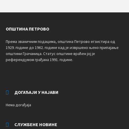
ОПШТИНА ПЕТРОВО
Према званичним подацима, општина Петрово егзистира од
1929. године до 1962. године кад је извршено њено припајање
општини Грачаница. Статус општине враћен јој је
референдумом грађана 1991. године.
ДОГАЂАЈИ У НАЈАВИ
Нема догађаја
СЛУЖБЕНЕ НОВИНЕ