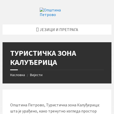
Skip
Skip
Skip
Skip
to
to
to
to
content
left
right
footer
sidebar
sidebar
ЈЕЗИЦИ И ПРЕТРАГА
ТУРИСТИЧКА ЗОНА
КАЛУЂЕРИЦА
Насловна
Вијести
/
Општина Петрово, Туристичка зона Калуђерица:
шта је урађено, како тренутно изгледа простор