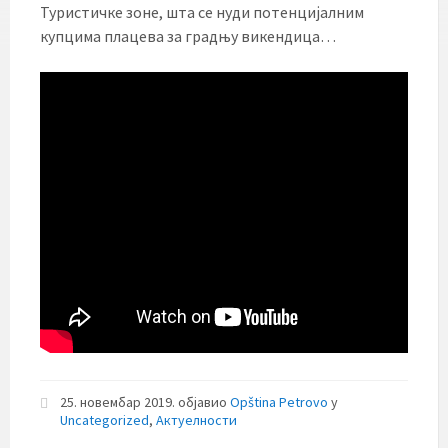
Туристичке зоне, шта се нуди потенцијалним
купцима плацева за градњу викендица…
25. новембар 2019.
објавио
Opština Petrovo
у
Uncategorized
,
Актуелности