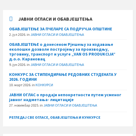
ЈАВНИ ОГЛАСИ И ОБАВЈЕШТЕЊА
ОБАВЈЕШТЕЊЕ ЗА ПЧЕЛАРЕ СА ПОДРУЧЈА ОПШТИНЕ
2. јул 2026.
in
ЈАВНИ ОГЛАСИ И ОБАВЈЕШТЕЊА
ОБАВЈЕШТЕЊЕ о донесеном Рјешењу за издавање
еколошке дозволе постројењу за производњу,
трговину, транспорт и услуге „VAN OS PRODUKCIJA“
д.о.о. Карановац
9. јун 2026.
in
ЈАВНИ ОГЛАСИ И ОБАВЈЕШТЕЊА
КОНКУРС ЗА СТИПЕНДИРАЊЕ РЕДОВНИХ СТУДЕНАТА У
2026. ГОДИНИ
10. март 2026.
in
КОНКУРСИ
ЈАВНИ ОГЛАС о продаји непокретности путем усменог
јавног надметања- лицитације
27. новембар 2025.
in
ЈАВНИ ОГЛАСИ И ОБАВЈЕШТЕЊА
РЕГЛЕДАЈ СВЕ ОГЛАСЕ, ОБАВЈЕШТЕЊА И КУНКУРСЕ