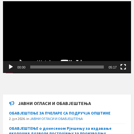
Прегледач
видео
записа
00:00
05:17
ЈАВНИ ОГЛАСИ И ОБАВЈЕШТЕЊА
ОБАВЈЕШТЕЊЕ ЗА ПЧЕЛАРЕ СА ПОДРУЧЈА ОПШТИНЕ
2. јул 2026.
in
ЈАВНИ ОГЛАСИ И ОБАВЈЕШТЕЊА
ОБАВЈЕШТЕЊЕ о донесеном Рјешењу за издавање
еколошке дозволе постројењу за производњу,