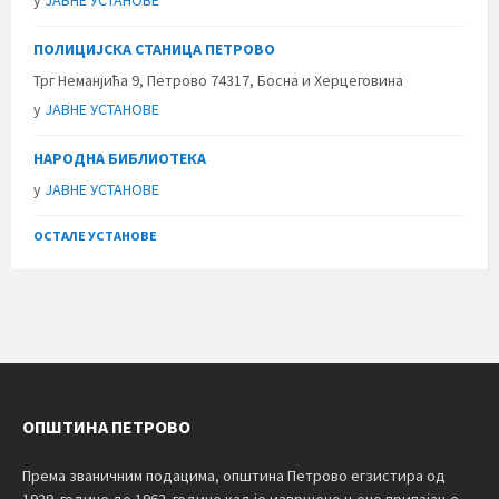
у
ЈАВНЕ УСТАНОВЕ
ПОЛИЦИЈСКА СТАНИЦА ПЕТРОВО
Трг Неманјића 9, Петрово 74317, Босна и Херцеговина
у
ЈАВНЕ УСТАНОВЕ
НАРОДНА БИБЛИОТЕКА
у
ЈАВНЕ УСТАНОВЕ
ОСТАЛЕ УСТАНОВЕ
ОПШТИНА ПЕТРОВО
Према званичним подацима, општина Петрово егзистира од