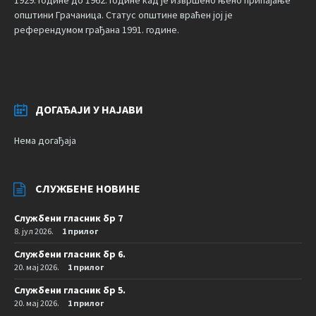
1929. године до 1962. године кад је извршено њено припајање
општини Грачаница. Статус општине враћен јој је
референдумом грађана 1991. године.
ДОГАЂАЈИ У НАЈАВИ
Нема догађаја
СЛУЖБЕНЕ НОВИНЕ
Службени гласник бр 7
8. јул 2026.
1 прилог
Службени гласник бр 6.
20. мај 2026.
1 прилог
Службени гласник бр 5.
20. мај 2026.
1 прилог