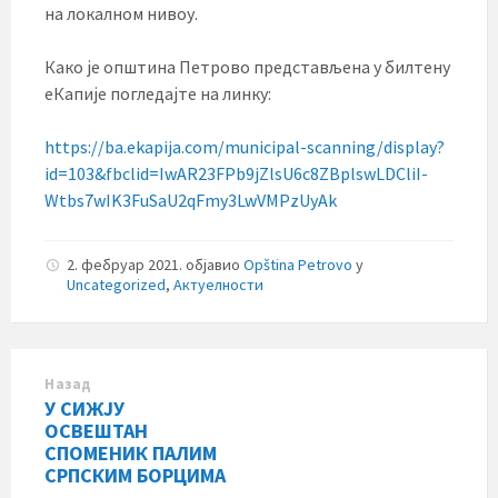
на локалном нивоу.
Како је општина Петрово представљена у билтену
еКапије погледајте на линку:
https://ba.ekapija.com/municipal-scanning/display?
id=103&fbclid=IwAR23FPb9jZlsU6c8ZBplswLDCliI-
Wtbs7wIK3FuSaU2qFmy3LwVMPzUyAk
2. фебруар 2021.
објавио
Opština Petrovo
у
Uncategorized
,
Актуелности
Назад
У СИЖЈУ
ОСВЕШТАН
СПОМЕНИК ПАЛИМ
СРПСКИМ БОРЦИМА