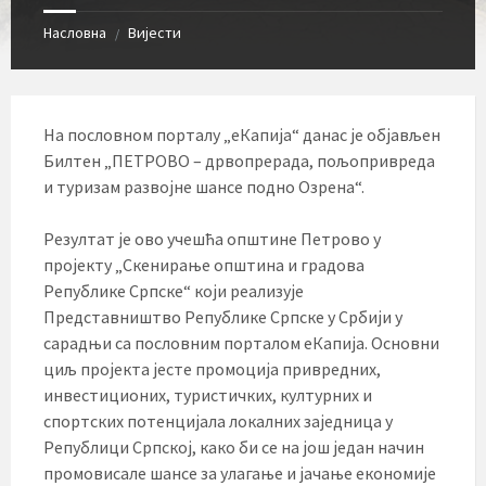
Насловна
Вијести
/
На пословном порталу „еКапија“ данас је објављен
Билтен „ПЕТРОВО – дрвопрерада, пољопривреда
и туризам развојне шансе подно Озрена“.
Резултат је ово учешћа општине Петрово у
пројекту „Скенирање општина и градова
Републике Српске“ који реализује
Представништво Републике Српске у Србији у
сарадњи са пословним порталом еКапија. Основни
циљ пројекта јесте промоција привредних,
инвестиционих, туристичких, културних и
спортских потенцијала локалних заједница у
Републици Српској, како би се на још један начин
промовисале шансе за улагање и јачање економије