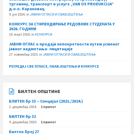
трговину, транспорт и услуге „VAN OS PRODUKCIJA“
д.о.о. Карановац
9. јун 2026.
in
ЈАВНИ ОГЛАСИ И ОБАВЈЕШТЕЊА
КОНКУРС ЗА СТИПЕНДИРАЊЕ РЕДОВНИХ СТУДЕНАТА У
2026. ГОДИНИ
10. март 2026.
in
КОНКУРСИ
ЈАВНИ ОГЛАС о продаји непокретности путем усменог
јавног надметања- лицитације
27. новембар 2025.
in
ЈАВНИ ОГЛАСИ И ОБАВЈЕШТЕЊА
РЕГЛЕДАЈ СВЕ ОГЛАСЕ, ОБАВЈЕШТЕЊА И КУНКУРСЕ
БИЛТЕН ОПШТИНЕ
БЛИТЕН бр 33 – Специјал (2021./2024.)
2. децембар 2024.
1 прилог
БИЛТЕН бр 32
9. децембар 2020.
1 прилог
Билтен број 27