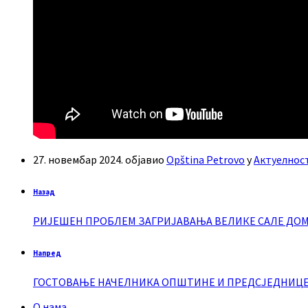
27. новембар 2024.
објавио
Opština Petrovo
у
Актуелнос
Назад
РИЈЕШЕН ПРОБЛЕМ ЗАГРИЈАВАЊА ВЕЛИКЕ САЛЕ ДОМА
Напред
ГОСТОВАЊЕ НАЧЕЛНИКА ОПШТИНЕ И ПРЕДСЈЕДНИЦЕ 
О нама