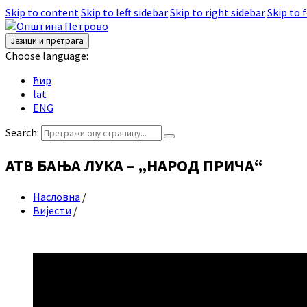
Skip to content
Skip to left sidebar
Skip to right sidebar
Skip to 
Језици и претрага
Choose language:
ћир
lat
ENG
Search:
АТВ БАЊА ЛУКА – „НАРОД ПРИЧА“
Насловна
/
Вијести
/