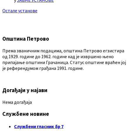
у
ЈАВНЕ УСТАНОВЕ
Остале установе
Општина Петрово
Према званичним подацима, општина Петрово егзистира
од 1929. године до 1962. године кад је извршено њено
припајање општини Грачаница. Статус општине враћен јој
је референдумом грађана 1991. године.
Догађаји у најави
Нема догађаја
Службене новине
Службени гласник бр 7