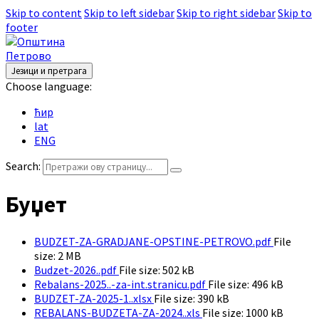
Skip to content
Skip to left sidebar
Skip to right sidebar
Skip to
footer
Језици и претрага
Choose language:
ћир
lat
ENG
Search:
Буџет
BUDZET-ZA-GRADJANE-OPSTINE-PETROVO.pdf
File
size:
2 MB
Budzet-2026..pdf
File size:
502 kB
Rebalans-2025..-za-int.stranicu.pdf
File size:
496 kB
BUDZET-ZA-2025-1..xlsx
File size:
390 kB
REBALANS-BUDZETA-ZA-2024..xls
File size:
1000 kB