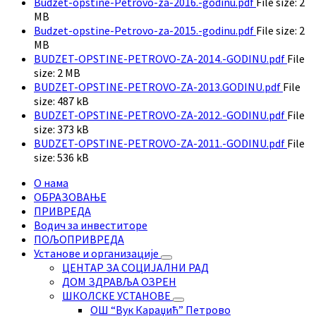
Budzet-opstine-Petrovo-za-2016.-godinu.pdf
File size:
2
MB
Budzet-opstine-Petrovo-za-2015.-godinu.pdf
File size:
2
MB
BUDZET-OPSTINE-PETROVO-ZA-2014.-GODINU.pdf
File
size:
2 MB
BUDZET-OPSTINE-PETROVO-ZA-2013.GODINU.pdf
File
size:
487 kB
BUDZET-OPSTINE-PETROVO-ZA-2012.-GODINU.pdf
File
size:
373 kB
BUDZET-OPSTINE-PETROVO-ZA-2011.-GODINU.pdf
File
size:
536 kB
О нама
ОБРАЗОВАЊЕ
ПРИВРЕДА
Водич за инвеститоре
ПОЉОПРИВРЕДА
Установе и организације
ЦЕНТАР ЗА СОЦИЈАЛНИ РАД
ДОМ ЗДРАВЉА ОЗРЕН
ШКОЛСКЕ УСТАНОВЕ
ОШ “Вук Караџић” Петрово