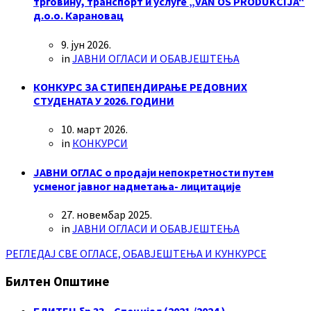
трговину, транспорт и услуге „VAN OS PRODUKCIJA“
д.о.о. Карановац
9. јун 2026.
in
ЈАВНИ ОГЛАСИ И ОБАВЈЕШТЕЊА
КОНКУРС ЗА СТИПЕНДИРАЊЕ РЕДОВНИХ
СТУДЕНАТА У 2026. ГОДИНИ
10. март 2026.
in
КОНКУРСИ
ЈАВНИ ОГЛАС о продаји непокретности путем
усменог јавног надметања- лицитације
27. новембар 2025.
in
ЈАВНИ ОГЛАСИ И ОБАВЈЕШТЕЊА
РЕГЛЕДАЈ СВЕ ОГЛАСЕ, ОБАВЈЕШТЕЊА И КУНКУРСЕ
Билтен Општине
БЛИТЕН бр 33 – Специјал (2021./2024.)