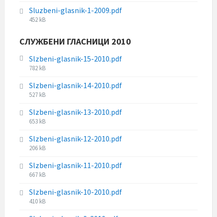
i
s
e
Sluzbeni-glasnik-1-2009.pdf
l
i
:
F
452 kB
e
z
i
s
e
l
СЛУЖБЕНИ ГЛАСНИЦИ 2010
i
:
e
z
s
Slzbeni-glasnik-15-2010.pdf
e
i
F
782 kB
:
z
i
Slzbeni-glasnik-14-2010.pdf
e
l
F
527 kB
:
e
i
s
Slzbeni-glasnik-13-2010.pdf
l
i
F
653 kB
e
z
i
s
e
Slzbeni-glasnik-12-2010.pdf
l
i
:
F
206 kB
e
z
i
s
e
Slzbeni-glasnik-11-2010.pdf
l
i
:
F
667 kB
e
z
i
s
e
Slzbeni-glasnik-10-2010.pdf
l
i
:
F
410 kB
e
z
i
s
e