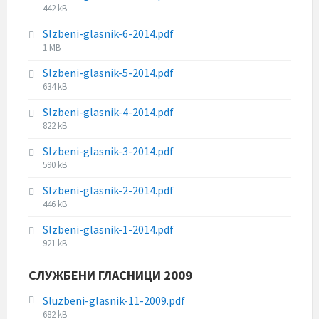
i
:
F
442 kB
e
z
i
s
e
Slzbeni-glasnik-6-2014.pdf
l
i
:
F
1 MB
e
z
i
s
e
Slzbeni-glasnik-5-2014.pdf
l
i
:
F
634 kB
e
z
i
s
e
Slzbeni-glasnik-4-2014.pdf
l
i
:
F
822 kB
e
z
i
s
e
Slzbeni-glasnik-3-2014.pdf
l
i
:
F
590 kB
e
z
i
s
e
Slzbeni-glasnik-2-2014.pdf
l
i
:
F
446 kB
e
z
i
s
e
Slzbeni-glasnik-1-2014.pdf
l
i
:
F
921 kB
e
z
i
s
e
l
СЛУЖБЕНИ ГЛАСНИЦИ 2009
i
:
e
z
s
Sluzbeni-glasnik-11-2009.pdf
e
i
F
682 kB
: