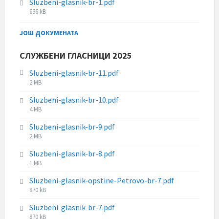
Sluzbeni-glasnik-br-1.pdf
l
i
:
F
636 kB
e
z
i
s
e
l
ЈОШ ДОКУМЕНАТА
i
:
e
z
s
e
СЛУЖБЕНИ ГЛАСНИЦИ 2025
i
:
z
Sluzbeni-glasnik-br-11.pdf
e
F
2 MB
:
i
Sluzbeni-glasnik-br-10.pdf
l
F
4 MB
e
i
s
Sluzbeni-glasnik-br-9.pdf
l
i
F
2 MB
e
z
i
s
e
Sluzbeni-glasnik-br-8.pdf
l
i
:
F
1 MB
e
z
i
s
e
Sluzbeni-glasnik-opstine-Petrovo-br-7.pdf
l
i
:
F
870 kB
e
z
i
s
e
Sluzbeni-glasnik-br-7.pdf
l
i
:
F
870 kB
e