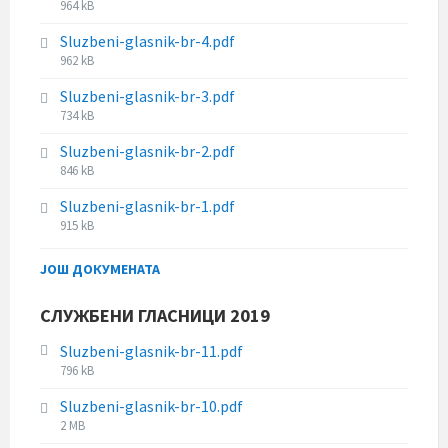
F
964 kB
e
z
i
s
e
Sluzbeni-glasnik-br-4.pdf
l
i
:
F
962 kB
e
z
i
s
e
Sluzbeni-glasnik-br-3.pdf
l
i
:
F
734 kB
e
z
i
s
e
Sluzbeni-glasnik-br-2.pdf
l
i
:
F
846 kB
e
z
i
s
e
Sluzbeni-glasnik-br-1.pdf
l
i
:
F
915 kB
e
z
i
s
e
l
ЈОШ ДОКУМЕНАТА
i
:
e
z
s
e
СЛУЖБЕНИ ГЛАСНИЦИ 2019
i
:
z
Sluzbeni-glasnik-br-11.pdf
e
F
796 kB
:
i
Sluzbeni-glasnik-br-10.pdf
l
F
2 MB
e
i