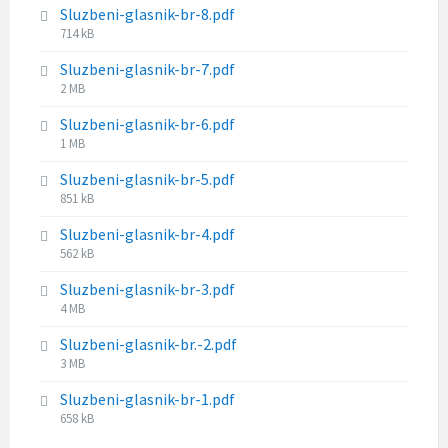
s
e
Sluzbeni-glasnik-br-8.pdf
l
i
:
F
714 kB
e
z
i
s
e
Sluzbeni-glasnik-br-7.pdf
l
i
:
F
2 MB
e
z
i
s
e
Sluzbeni-glasnik-br-6.pdf
l
i
:
F
1 MB
e
z
i
s
e
Sluzbeni-glasnik-br-5.pdf
l
i
:
F
851 kB
e
z
i
s
e
Sluzbeni-glasnik-br-4.pdf
l
i
:
F
562 kB
e
z
i
s
e
Sluzbeni-glasnik-br-3.pdf
l
i
:
F
4 MB
e
z
i
s
e
Sluzbeni-glasnik-br.-2.pdf
l
i
:
F
3 MB
e
z
i
s
e
Sluzbeni-glasnik-br-1.pdf
l
i
:
F
658 kB
e
z
i
s
e