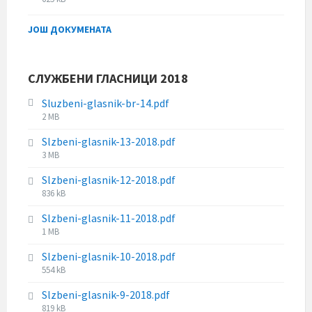
e
z
i
s
e
l
ЈОШ ДОКУМЕНАТА
i
:
e
z
s
e
i
:
СЛУЖБЕНИ ГЛАСНИЦИ 2018
z
e
Sluzbeni-glasnik-br-14.pdf
:
F
2 MB
i
Slzbeni-glasnik-13-2018.pdf
l
F
3 MB
e
i
s
Slzbeni-glasnik-12-2018.pdf
l
i
F
836 kB
e
z
i
s
e
Slzbeni-glasnik-11-2018.pdf
l
i
:
F
1 MB
e
z
i
s
e
Slzbeni-glasnik-10-2018.pdf
l
i
:
F
554 kB
e
z
i
s
e
Slzbeni-glasnik-9-2018.pdf
l
i
:
F
819 kB
e