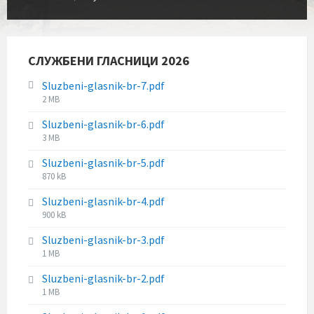
СЛУЖБЕНИ ГЛАСНИЦИ 2026
Sluzbeni-glasnik-br-7.pdf
F
2 MB
i
Sluzbeni-glasnik-br-6.pdf
l
F
3 MB
e
i
s
Sluzbeni-glasnik-br-5.pdf
l
i
F
870 kB
e
z
i
s
e
Sluzbeni-glasnik-br-4.pdf
l
i
:
F
900 kB
e
z
i
s
e
Sluzbeni-glasnik-br-3.pdf
l
i
:
F
1 MB
e
z
i
s
e
Sluzbeni-glasnik-br-2.pdf
l
i
:
F
1 MB
e
z
i
s
e