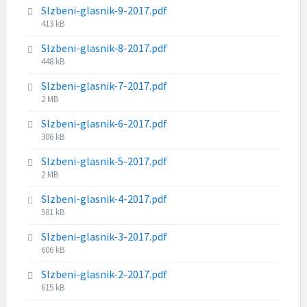
s
e
Slzbeni-glasnik-9-2017.pdf
l
i
:
F
413 kB
e
z
i
s
e
Slzbeni-glasnik-8-2017.pdf
l
i
:
F
448 kB
e
z
i
s
e
Slzbeni-glasnik-7-2017.pdf
l
i
:
F
2 MB
e
z
i
s
e
Slzbeni-glasnik-6-2017.pdf
l
i
:
F
306 kB
e
z
i
s
e
Slzbeni-glasnik-5-2017.pdf
l
i
:
F
2 MB
e
z
i
s
e
Slzbeni-glasnik-4-2017.pdf
l
i
:
F
581 kB
e
z
i
s
e
Slzbeni-glasnik-3-2017.pdf
l
i
:
F
606 kB
e
z
i
s
e
Slzbeni-glasnik-2-2017.pdf
l
i
:
F
615 kB
e
z
i
s