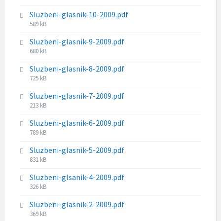
z
i
Sluzbeni-glasnik-10-2009.pdf
e
l
F
589 kB
:
e
i
s
Sluzbeni-glasnik-9-2009.pdf
l
i
F
680 kB
e
z
i
s
e
Sluzbeni-glasnik-8-2009.pdf
l
i
:
F
725 kB
e
z
i
s
e
Sluzbeni-glasnik-7-2009.pdf
l
i
:
F
213 kB
e
z
i
s
e
Sluzbeni-glasnik-6-2009.pdf
l
i
:
F
789 kB
e
z
i
s
e
Sluzbeni-glasnik-5-2009.pdf
l
i
:
F
831 kB
e
z
i
s
e
Sluzbeni-glsanik-4-2009.pdf
l
i
:
F
326 kB
e
z
i
s
e
Sluzbeni-glasnik-2-2009.pdf
l
i
:
F
369 kB
e
z