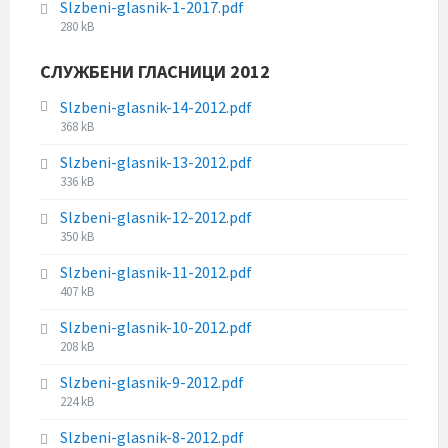
e
Slzbeni-glasnik-1-2017.pdf
l
i
:
F
280 kB
e
z
i
s
e
l
СЛУЖБЕНИ ГЛАСНИЦИ 2012
i
:
e
z
s
Slzbeni-glasnik-14-2012.pdf
e
i
F
368 kB
:
z
i
Slzbeni-glasnik-13-2012.pdf
e
l
F
336 kB
:
e
i
s
Slzbeni-glasnik-12-2012.pdf
l
i
F
350 kB
e
z
i
s
e
Slzbeni-glasnik-11-2012.pdf
l
i
:
F
407 kB
e
z
i
s
e
Slzbeni-glasnik-10-2012.pdf
l
i
:
F
208 kB
e
z
i
s
e
Slzbeni-glasnik-9-2012.pdf
l
i
:
F
224 kB
e
z
i
s
e
Slzbeni-glasnik-8-2012.pdf
l
i