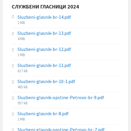
s
e
СЛУЖБЕНИ ГЛАСНИЦИ 2024
i
:
z
Sluzbeni-glasnik-br-14.pdf
e
F
2 MB
:
i
Sluzbeni-glasnik-br-13.pdf
l
F
4 MB
e
i
s
Sluzbeni-glasnik-br-12.pdf
l
i
F
2 MB
e
z
i
s
e
Sluzbeni-glasnik-br-11.pdf
l
i
:
F
617 kB
e
z
i
s
e
Sluzbeni-glasnik-br-10-1.pdf
l
i
:
F
405 kB
e
z
i
s
e
Sluzbeni-glasnik-opstine-Petrovo-br-9.pdf
l
i
:
F
957 kB
e
z
i
s
e
Sluzbeni-glasnik-br-8.pdf
l
i
:
F
2 MB
e
z
i
s
e
Sluzbeni-glasnik-opstine-Petrovo-br.-7.pdf
l