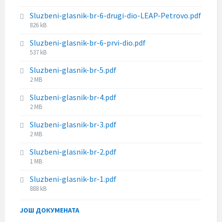
z
i
s
e
Sluzbeni-glasnik-br-6-drugi-dio-LEAP-Petrovo.pdf
l
i
:
F
826 kB
e
z
i
s
e
Sluzbeni-glasnik-br-6-prvi-dio.pdf
l
i
:
F
537 kB
e
z
i
s
e
Sluzbeni-glasnik-br-5.pdf
l
i
:
F
2 MB
e
z
i
s
e
Sluzbeni-glasnik-br-4.pdf
l
i
:
F
2 MB
e
z
i
s
e
Sluzbeni-glasnik-br-3.pdf
l
i
:
F
2 MB
e
z
i
s
e
Sluzbeni-glasnik-br-2.pdf
l
i
:
F
1 MB
e
z
i
s
e
Sluzbeni-glasnik-br-1.pdf
l
i
:
F
888 kB
e
z
i
s
e
l
ЈОШ ДОКУМЕНАТА
i
:
e
z