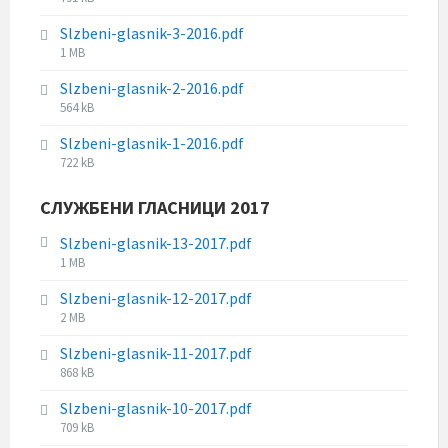
e
z
i
s
e
Slzbeni-glasnik-3-2016.pdf
l
i
:
F
1 MB
e
z
i
s
e
Slzbeni-glasnik-2-2016.pdf
l
i
:
F
564 kB
e
z
i
s
e
Slzbeni-glasnik-1-2016.pdf
l
i
:
F
722 kB
e
z
i
s
e
l
СЛУЖБЕНИ ГЛАСНИЦИ 2017
i
:
e
z
s
Slzbeni-glasnik-13-2017.pdf
e
i
F
1 MB
:
z
i
Slzbeni-glasnik-12-2017.pdf
e
l
F
2 MB
:
e
i
s
Slzbeni-glasnik-11-2017.pdf
l
i
F
868 kB
e
z
i
s
e
Slzbeni-glasnik-10-2017.pdf
l
i
:
F
709 kB
e
z
i