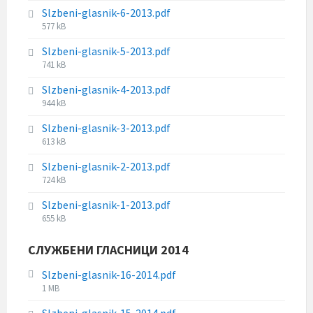
i
s
e
Slzbeni-glasnik-6-2013.pdf
l
i
:
F
577 kB
e
z
i
s
e
Slzbeni-glasnik-5-2013.pdf
l
i
:
F
741 kB
e
z
i
s
e
Slzbeni-glasnik-4-2013.pdf
l
i
:
F
944 kB
e
z
i
s
e
Slzbeni-glasnik-3-2013.pdf
l
i
:
F
613 kB
e
z
i
s
e
Slzbeni-glasnik-2-2013.pdf
l
i
:
F
724 kB
e
z
i
s
e
Slzbeni-glasnik-1-2013.pdf
l
i
:
F
655 kB
e
z
i
s
e
l
СЛУЖБЕНИ ГЛАСНИЦИ 2014
i
:
e
z
s
Slzbeni-glasnik-16-2014.pdf
e
i
F
1 MB
:
z
i
Slzbeni-glasnik-15-2014.pdf