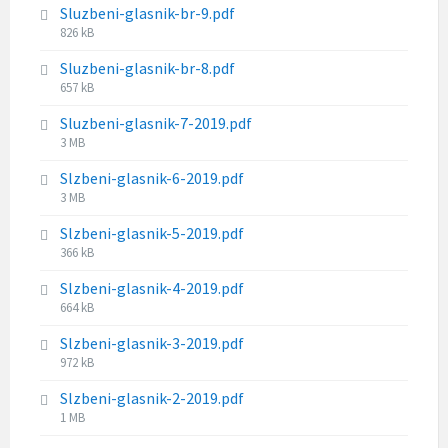
s
Sluzbeni-glasnik-br-9.pdf
l
i
F
826 kB
e
z
i
s
e
Sluzbeni-glasnik-br-8.pdf
l
i
:
F
657 kB
e
z
i
s
e
Sluzbeni-glasnik-7-2019.pdf
l
i
:
F
3 MB
e
z
i
s
e
Slzbeni-glasnik-6-2019.pdf
l
i
:
F
3 MB
e
z
i
s
e
Slzbeni-glasnik-5-2019.pdf
l
i
:
F
366 kB
e
z
i
s
e
Slzbeni-glasnik-4-2019.pdf
l
i
:
F
664 kB
e
z
i
s
e
Slzbeni-glasnik-3-2019.pdf
l
i
:
F
972 kB
e
z
i
s
e
Slzbeni-glasnik-2-2019.pdf
l
i
:
F
1 MB
e
z
i
s
e