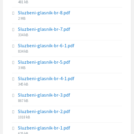
:
F
481 kB
e
z
i
s
e
Sluzbeni-glasnik-br-8.pdf
l
i
:
F
2 MB
e
z
i
s
e
Sluzbeni-glasnik-br-7.pdf
l
i
:
F
334 kB
e
z
i
s
e
Sluzbeni-glasnik-br-6-1.pdf
l
i
:
F
834 kB
e
z
i
s
e
Sluzbeni-glasnik-br-5.pdf
l
i
:
F
3 MB
e
z
i
s
e
Sluzbeni-glasnik-br-4-1.pdf
l
i
:
F
345 kB
e
z
i
s
e
Sluzbeni-glasnik-br-3.pdf
l
i
:
F
867 kB
e
z
i
s
e
Sluzbeni-glasnik-br-2.pdf
l
i
:
F
1018 kB
e
z
i
s
e
Sluzbeni-glasnik-br-1.pdf
l
i
:
F
625 kB