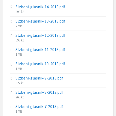
e
z
s
Slzbeni-glasnik-14-2013.pdf
e
i
F
893 kB
:
z
i
Slzbeni-glasnik-13-2013.pdf
e
l
F
2 MB
:
e
i
s
Slzbeni-glasnik-12-2013.pdf
l
i
F
693 kB
e
z
i
s
e
Slzbeni-glasnik-11-2013.pdf
l
i
:
F
1 MB
e
z
i
s
e
Slzbeni-glasnik-10-2013.pdf
l
i
:
F
1 MB
e
z
i
s
e
Slzbeni-glasnik-9-2013.pdf
l
i
:
F
822 kB
e
z
i
s
e
Slzbeni-glasnik-8-2013.pdf
l
i
:
F
768 kB
e
z
i
s
e
Slzbeni-glasnik-7-2013.pdf
l
i
:
F
1 MB
e
z