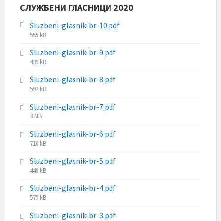
l
СЛУЖБЕНИ ГЛАСНИЦИ 2020
i
:
e
z
s
Sluzbeni-glasnik-br-10.pdf
e
i
F
555 kB
:
z
i
Sluzbeni-glasnik-br-9.pdf
e
l
F
439 kB
:
e
i
s
Sluzbeni-glasnik-br-8.pdf
l
i
F
592 kB
e
z
i
s
e
Sluzbeni-glasnik-br-7.pdf
l
i
:
F
3 MB
e
z
i
s
e
Sluzbeni-glasnik-br-6.pdf
l
i
:
F
710 kB
e
z
i
s
e
Sluzbeni-glasnik-br-5.pdf
l
i
:
F
449 kB
e
z
i
s
e
Sluzbeni-glasnik-br-4.pdf
l
i
:
F
575 kB
e
z
i
s
e
Sluzbeni-glasnik-br-3.pdf
l
i