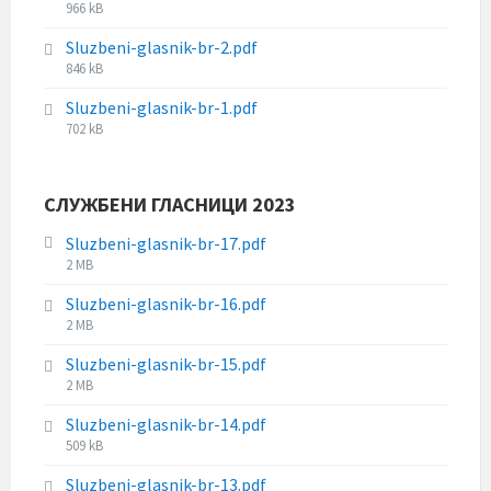
:
F
966 kB
e
z
i
s
e
Sluzbeni-glasnik-br-2.pdf
l
i
:
F
846 kB
e
z
i
s
e
Sluzbeni-glasnik-br-1.pdf
l
i
:
F
702 kB
e
z
i
s
e
l
i
:
e
z
СЛУЖБЕНИ ГЛАСНИЦИ 2023
s
e
i
:
Sluzbeni-glasnik-br-17.pdf
z
F
2 MB
e
i
:
Sluzbeni-glasnik-br-16.pdf
l
F
2 MB
e
i
s
Sluzbeni-glasnik-br-15.pdf
l
i
F
2 MB
e
z
i
s
e
Sluzbeni-glasnik-br-14.pdf
l
i
:
F
509 kB
e
z
i
s
e
Sluzbeni-glasnik-br-13.pdf
l