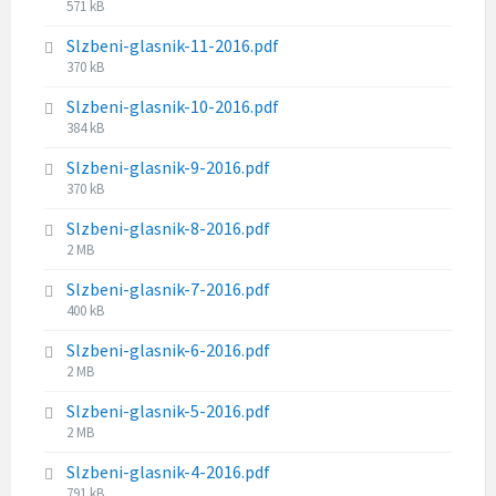
F
571 kB
e
z
i
s
e
Slzbeni-glasnik-11-2016.pdf
l
i
:
F
370 kB
e
z
i
s
e
Slzbeni-glasnik-10-2016.pdf
l
i
:
F
384 kB
e
z
i
s
e
Slzbeni-glasnik-9-2016.pdf
l
i
:
F
370 kB
e
z
i
s
e
Slzbeni-glasnik-8-2016.pdf
l
i
:
F
2 MB
e
z
i
s
e
Slzbeni-glasnik-7-2016.pdf
l
i
:
F
400 kB
e
z
i
s
e
Slzbeni-glasnik-6-2016.pdf
l
i
:
F
2 MB
e
z
i
s
e
Slzbeni-glasnik-5-2016.pdf
l
i
:
F
2 MB
e
z
i
s
e
Slzbeni-glasnik-4-2016.pdf
l
i
:
F
791 kB