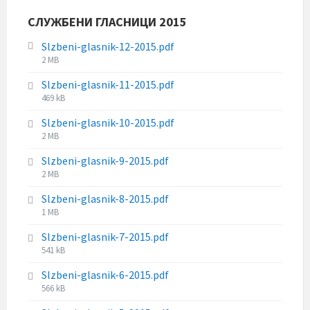
i
s
e
l
СЛУЖБЕНИ ГЛАСНИЦИ 2015
i
:
e
z
s
Slzbeni-glasnik-12-2015.pdf
e
i
F
2 MB
:
z
i
Slzbeni-glasnik-11-2015.pdf
e
l
F
469 kB
:
e
i
s
Slzbeni-glasnik-10-2015.pdf
l
i
F
2 MB
e
z
i
s
e
Slzbeni-glasnik-9-2015.pdf
l
i
:
F
2 MB
e
z
i
s
e
Slzbeni-glasnik-8-2015.pdf
l
i
:
F
1 MB
e
z
i
s
e
Slzbeni-glasnik-7-2015.pdf
l
i
:
F
541 kB
e
z
i
s
e
Slzbeni-glasnik-6-2015.pdf
l
i
:
F
566 kB
e
z
i
s
e