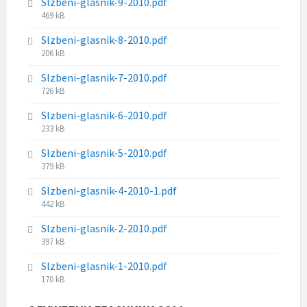
Slzbeni-glasnik-9-2010.pdf
l
i
:
F
469 kB
e
z
i
s
e
Slzbeni-glasnik-8-2010.pdf
l
i
:
F
206 kB
e
z
i
s
e
Slzbeni-glasnik-7-2010.pdf
l
i
:
F
726 kB
e
z
i
s
e
Slzbeni-glasnik-6-2010.pdf
l
i
:
F
233 kB
e
z
i
s
e
Slzbeni-glasnik-5-2010.pdf
l
i
:
F
379 kB
e
z
i
s
e
Slzbeni-glasnik-4-2010-1.pdf
l
i
:
F
442 kB
e
z
i
s
e
Slzbeni-glasnik-2-2010.pdf
l
i
:
F
397 kB
e
z
i
s
e
Slzbeni-glasnik-1-2010.pdf
l
i
:
F
170 kB
e
z
i
s
e
l