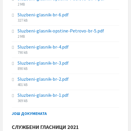
i
:
F
2 MB
e
z
i
s
e
Sluzbeni-glasnik-br-6.pdf
l
i
:
F
327 kB
e
z
i
s
e
Sluzbeni-glasnik-opstine-Petrovo-br-5.pdf
l
i
:
F
2 MB
e
z
i
s
e
Sluzbeni-glasnik-br-4.pdf
l
i
:
F
790 kB
e
z
i
s
e
Sluzbeni-glasnik-br-3.pdf
l
i
:
F
890 kB
e
z
i
s
e
Sluzbeni-glasnik-br-2.pdf
l
i
:
F
401 kB
e
z
i
s
e
Sluzbeni-glasnik-br-1.pdf
l
i
:
F
369 kB
e
z
i
s
e
l
ЈОШ ДОКУМЕНАТА
i
:
e
z
s
e
СЛУЖБЕНИ ГЛАСНИЦИ 2021
i