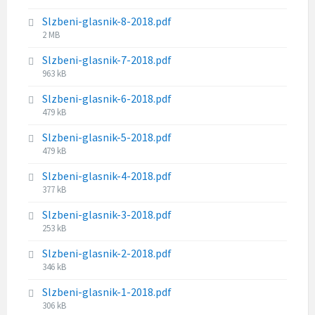
z
i
s
e
Slzbeni-glasnik-8-2018.pdf
l
i
:
F
2 MB
e
z
i
s
e
Slzbeni-glasnik-7-2018.pdf
l
i
:
F
963 kB
e
z
i
s
e
Slzbeni-glasnik-6-2018.pdf
l
i
:
F
479 kB
e
z
i
s
e
Slzbeni-glasnik-5-2018.pdf
l
i
:
F
479 kB
e
z
i
s
e
Slzbeni-glasnik-4-2018.pdf
l
i
:
F
377 kB
e
z
i
s
e
Slzbeni-glasnik-3-2018.pdf
l
i
:
F
253 kB
e
z
i
s
e
Slzbeni-glasnik-2-2018.pdf
l
i
:
F
346 kB
e
z
i
s
e
Slzbeni-glasnik-1-2018.pdf
l
i
:
F
306 kB
e
z