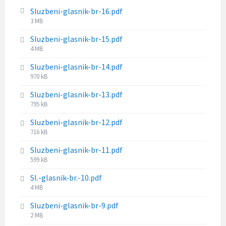
:
z
Sluzbeni-glasnik-br-16.pdf
e
F
3 MB
:
i
Sluzbeni-glasnik-br-15.pdf
l
F
4 MB
e
i
s
Sluzbeni-glasnik-br-14.pdf
l
i
F
970 kB
e
z
i
s
e
Sluzbeni-glasnik-br-13.pdf
l
i
:
F
795 kB
e
z
i
s
e
Sluzbeni-glasnik-br-12.pdf
l
i
:
F
716 kB
e
z
i
s
e
Sluzbeni-glasnik-br-11.pdf
l
i
:
F
599 kB
e
z
i
s
e
Sl.-glasnik-br.-10.pdf
l
i
:
F
4 MB
e
z
i
s
e
Sluzbeni-glasnik-br-9.pdf
l
i
:
F
2 MB
e
z
i