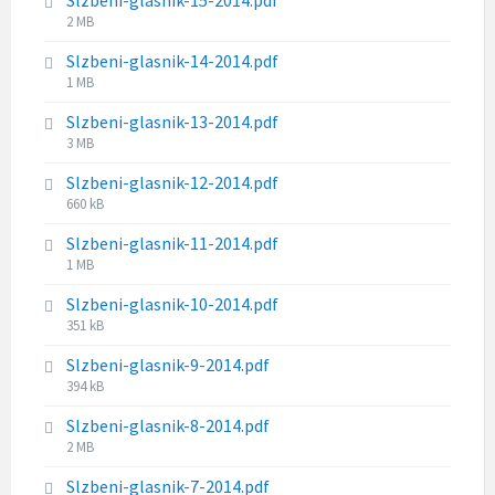
e
l
F
2 MB
:
e
i
s
Slzbeni-glasnik-14-2014.pdf
l
i
F
1 MB
e
z
i
s
e
Slzbeni-glasnik-13-2014.pdf
l
i
:
F
3 MB
e
z
i
s
e
Slzbeni-glasnik-12-2014.pdf
l
i
:
F
660 kB
e
z
i
s
e
Slzbeni-glasnik-11-2014.pdf
l
i
:
F
1 MB
e
z
i
s
e
Slzbeni-glasnik-10-2014.pdf
l
i
:
F
351 kB
e
z
i
s
e
Slzbeni-glasnik-9-2014.pdf
l
i
:
F
394 kB
e
z
i
s
e
Slzbeni-glasnik-8-2014.pdf
l
i
:
F
2 MB
e
z
i
s
e
Slzbeni-glasnik-7-2014.pdf
l