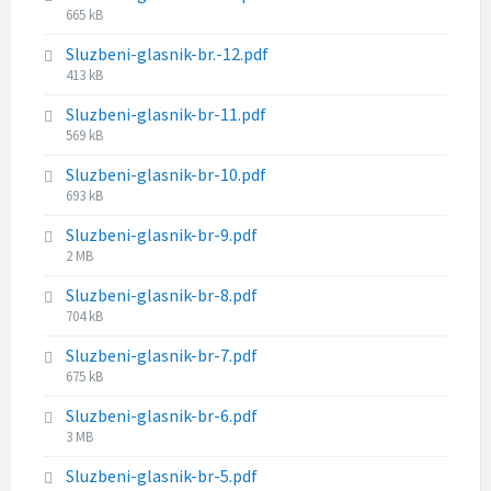
i
:
F
665 kB
e
z
i
s
e
Sluzbeni-glasnik-br.-12.pdf
l
i
:
F
413 kB
e
z
i
s
e
Sluzbeni-glasnik-br-11.pdf
l
i
:
F
569 kB
e
z
i
s
e
Sluzbeni-glasnik-br-10.pdf
l
i
:
F
693 kB
e
z
i
s
e
Sluzbeni-glasnik-br-9.pdf
l
i
:
F
2 MB
e
z
i
s
e
Sluzbeni-glasnik-br-8.pdf
l
i
:
F
704 kB
e
z
i
s
e
Sluzbeni-glasnik-br-7.pdf
l
i
:
F
675 kB
e
z
i
s
e
Sluzbeni-glasnik-br-6.pdf
l
i
:
F
3 MB
e
z
i
s
e
Sluzbeni-glasnik-br-5.pdf
l
i
: