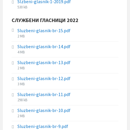
Slzbeni-glasnik-1-2019.pdf
l
i
:
F
530 kB
e
z
i
s
e
l
СЛУЖБЕНИ ГЛАСНИЦИ 2022
i
:
e
z
s
Sluzbeni-glasnik-br-15.pdf
e
i
F
2 MB
:
z
i
Sluzbeni-glasnik-br-14.pdf
e
l
F
4 MB
:
e
i
s
Sluzbeni-glasnik-br-13.pdf
l
i
F
2 MB
e
z
i
s
e
Sluzbeni-glasnik-br-12.pdf
l
i
:
F
3 MB
e
z
i
s
e
Sluzbeni-glasnik-br-11.pdf
l
i
:
F
298 kB
e
z
i
s
e
Sluzbeni-glasnik-br-10.pdf
l
i
:
F
2 MB
e
z
i
s
e
Sluzbeni-glasnik-br-9.pdf
l
i