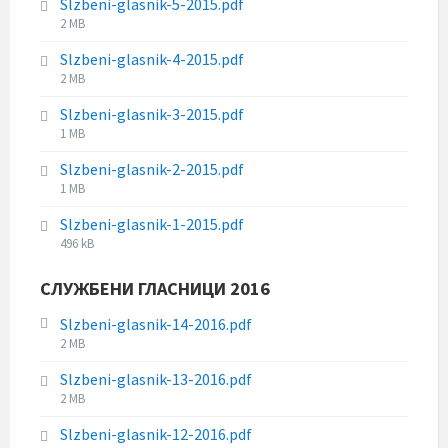
Slzbeni-glasnik-5-2015.pdf
l
i
:
F
2 MB
e
z
i
s
e
Slzbeni-glasnik-4-2015.pdf
l
i
:
F
2 MB
e
z
i
s
e
Slzbeni-glasnik-3-2015.pdf
l
i
:
F
1 MB
e
z
i
s
e
Slzbeni-glasnik-2-2015.pdf
l
i
:
F
1 MB
e
z
i
s
e
Slzbeni-glasnik-1-2015.pdf
l
i
:
F
496 kB
e
z
i
s
e
l
СЛУЖБЕНИ ГЛАСНИЦИ 2016
i
:
e
z
s
Slzbeni-glasnik-14-2016.pdf
e
i
F
2 MB
:
z
i
Slzbeni-glasnik-13-2016.pdf
e
l
F
2 MB
:
e
i
s
Slzbeni-glasnik-12-2016.pdf
l
i