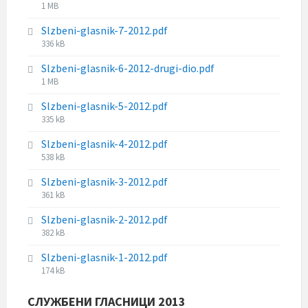
:
F
1 MB
e
z
i
s
e
Slzbeni-glasnik-7-2012.pdf
l
i
:
F
336 kB
e
z
i
s
e
Slzbeni-glasnik-6-2012-drugi-dio.pdf
l
i
:
F
1 MB
e
z
i
s
e
Slzbeni-glasnik-5-2012.pdf
l
i
:
F
335 kB
e
z
i
s
e
Slzbeni-glasnik-4-2012.pdf
l
i
:
F
538 kB
e
z
i
s
e
Slzbeni-glasnik-3-2012.pdf
l
i
:
F
361 kB
e
z
i
s
e
Slzbeni-glasnik-2-2012.pdf
l
i
:
F
382 kB
e
z
i
s
e
Slzbeni-glasnik-1-2012.pdf
l
i
:
F
174 kB
e
z
i
s
e
l
СЛУЖБЕНИ ГЛАСНИЦИ 2013
i
: