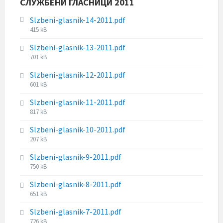
СЛУЖБЕНИ ГЛАСНИЦИ 2011
i
:
e
z
s
Slzbeni-glasnik-14-2011.pdf
e
i
F
415 kB
:
z
i
Slzbeni-glasnik-13-2011.pdf
e
l
F
701 kB
:
e
i
s
Slzbeni-glasnik-12-2011.pdf
l
i
F
601 kB
e
z
i
s
e
Slzbeni-glasnik-11-2011.pdf
l
i
:
F
817 kB
e
z
i
s
e
Slzbeni-glasnik-10-2011.pdf
l
i
:
F
207 kB
e
z
i
s
e
Slzbeni-glasnik-9-2011.pdf
l
i
:
F
750 kB
e
z
i
s
e
Slzbeni-glasnik-8-2011.pdf
l
i
:
F
651 kB
e
z
i
s
e
Slzbeni-glasnik-7-2011.pdf
l
i
:
F
726 kB